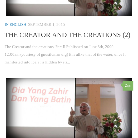
IN ENGLISH
SEPTEMBER 1, 2015
THE CREATOR AND THE CREATIONS (2)
The Creator and the creations, Part II Published on June 8th, 2009 —
12:00am (courtesy of gnosticman.org) It is alike that of the water; once it
manifested into ice, it is hidden by its...
0