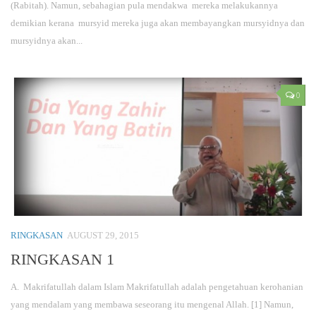
(Rabitah). Namun, sebahagian pula mendakwa mereka melakukannya
demikian kerana mursyid mereka juga akan membayangkan mursyidnya dan
mursyidnya akan...
0
RINGKASAN
AUGUST 29, 2015
RINGKASAN 1
A. Makrifatullah dalam Islam Makrifatullah adalah pengetahuan kerohanian
yang mendalam yang membawa seseorang itu mengenal Allah. [1] Namun,