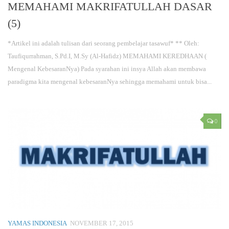
MEMAHAMI MAKRIFATULLAH DASAR
(5)
*Artikel ini adalah tulisan dari seorang pembelajar tasawuf* ** Oleh:
Taufiqurrahman, S.Pd.I, M.Sy (Al-Hafidz) MEMAHAMI KEREDHAAN (
Mengenal KebesaranNya) Pada syarahan ini insya Allah akan membawa
paradigma kita mengenal kebesaranNya sehingga memahami untuk bisa...
0
YAMAS INDONESIA
NOVEMBER 17, 2015