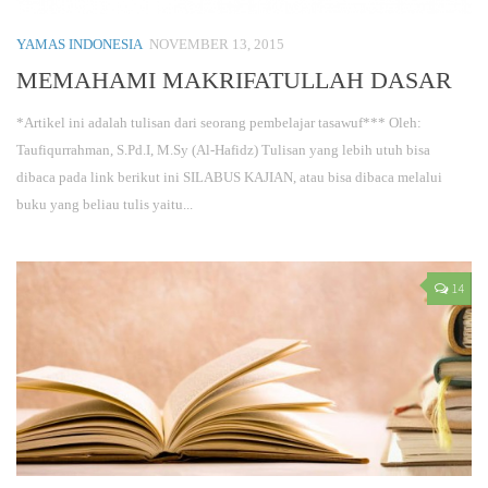
YAMAS INDONESIA
NOVEMBER 13, 2015
MEMAHAMI MAKRIFATULLAH DASAR
*Artikel ini adalah tulisan dari seorang pembelajar tasawuf*** Oleh:
Taufiqurrahman, S.Pd.I, M.Sy (Al-Hafidz) Tulisan yang lebih utuh bisa
dibaca pada link berikut ini SILABUS KAJIAN, atau bisa dibaca melalui
buku yang beliau tulis yaitu...
14