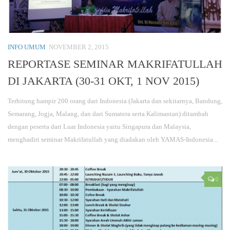
INFO UMUM
NOVEMBER 2, 2015
REPORTASE SEMINAR MAKRIFATULLAH
DI JAKARTA (30-31 OKT, 1 NOV 2015)
Terhitung hampir 200 orang dari Indonesia (Jakarta dan sekitarnya, Bandung,
Semarang, Jogja, Malang, dan dari Sumatera serta Kalimantan) ditambah
dengan peserta dari Luar Indonesia yaitu Singapura dan Malaysia,
menghadiri seminar Makrifatullah yang diadakan oleh YAMAS-Indonesia...
0