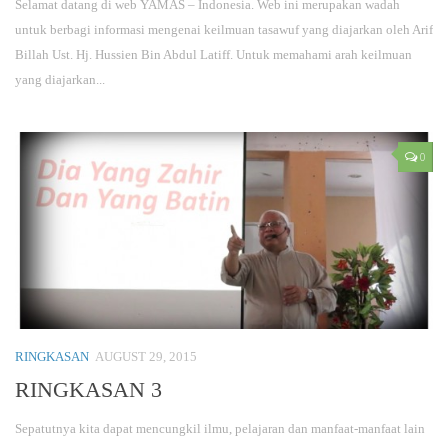
Selamat datang di web YAMAS – Indonesia. Web ini merupakan wadah
untuk berbagi informasi mengenai keilmuan tasawuf yang diajarkan oleh Arif
Billah Ust. Hj. Hussien Bin Abdul Latiff. Untuk memahami arah keilmuan
yang diajarkan...
0
RINGKASAN
AUGUST 29, 2015
RINGKASAN 3
Sepatutnya kita dapat mencungkil ilmu, pelajaran dan manfaat-manfaat lain