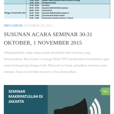
INFO UMUM
OCTOBER 28, 2015
SUSUNAN ACARA SEMINAR 30-31
OKTOBER, 1 NOVEMBER 2015
Alhamdulillah, tiada terasa sudah mendekati hari seminar yang
direncanakan. Kita berdo’a semoga Allah SWT memberikan kemudahan agar
acara berlangsung dengan baik. Dibawah ini kami umumkan susunan acara
seminar. Acara ini bersifat tentative, bisa disesuaikan...
6