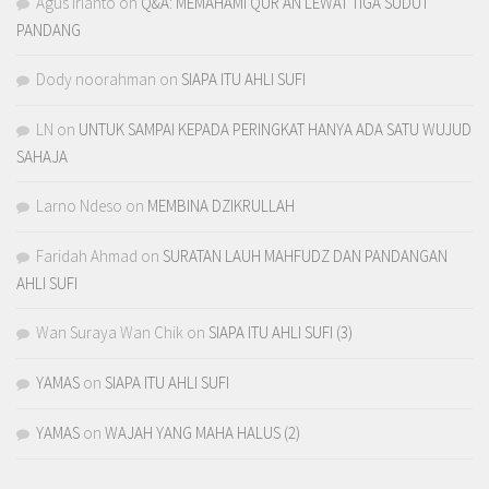
Agus irianto
on
Q&A: MEMAHAMI QUR’AN LEWAT TIGA SUDUT
PANDANG
Dody noorahman
on
SIAPA ITU AHLI SUFI
LN
on
UNTUK SAMPAI KEPADA PERINGKAT HANYA ADA SATU WUJUD
SAHAJA
Larno Ndeso
on
MEMBINA DZIKRULLAH
Faridah Ahmad
on
SURATAN LAUH MAHFUDZ DAN PANDANGAN
AHLI SUFI
Wan Suraya Wan Chik
on
SIAPA ITU AHLI SUFI (3)
YAMAS
on
SIAPA ITU AHLI SUFI
YAMAS
on
WAJAH YANG MAHA HALUS (2)