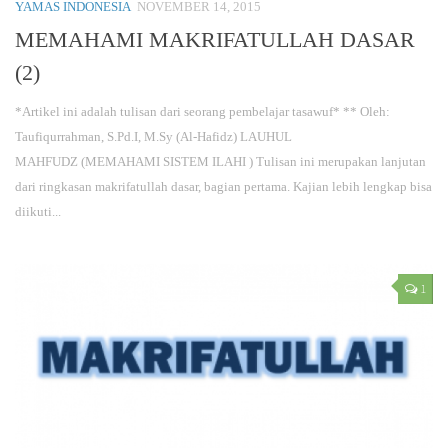
YAMAS INDONESIA
NOVEMBER 14, 2015
MEMAHAMI MAKRIFATULLAH DASAR
(2)
*Artikel ini adalah tulisan dari seorang pembelajar tasawuf* ** Oleh:
Taufiqurrahman, S.Pd.I, M.Sy (Al-Hafidz) LAUHUL
MAHFUDZ (MEMAHAMI SISTEM ILAHI ) Tulisan ini merupakan lanjutan
dari ringkasan makrifatullah dasar, bagian pertama. Kajian lebih lengkap bisa
diikuti...
1