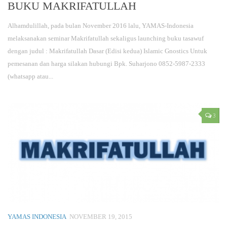
BUKU MAKRIFATULLAH
Alhamdulillah, pada bulan November 2016 lalu, YAMAS-Indonesia
melaksanakan seminar Makrifatullah sekaligus launching buku tasawuf
dengan judul : Makrifatullah Dasar (Edisi kedua) Islamic Gnostics Untuk
pemesanan dan harga silakan hubungi Bpk. Suharjono 0852-5987-2333
(whatsapp atau...
3
YAMAS INDONESIA
NOVEMBER 19, 2015