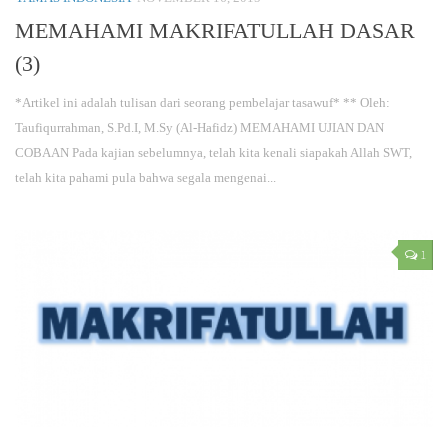
MEMAHAMI MAKRIFATULLAH DASAR
(3)
*Artikel ini adalah tulisan dari seorang pembelajar tasawuf* ** Oleh:
Taufiqurrahman, S.Pd.I, M.Sy (Al-Hafidz) MEMAHAMI UJIAN DAN
COBAAN Pada kajian sebelumnya, telah kita kenali siapakah Allah SWT,
telah kita pahami pula bahwa segala mengenai...
1