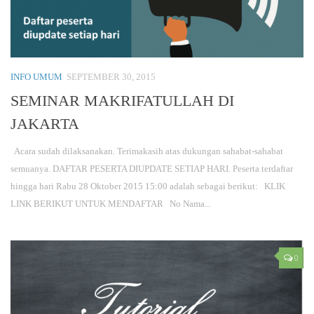
INFO UMUM
SEPTEMBER 30, 2015
SEMINAR MAKRIFATULLAH DI
JAKARTA
Acara sudah dilaksanakan. Terimakasih atas dukungan sahabat-sahabat
semuanya. DAFTAR PESERTA DIUPDATE SETIAP HARI. Peserta terdaftar
hingga hari Rabu 28 Oktober 2015 15:00 adalah sebagai berikut: KLIK
LINK BERIKUT UNTUK MENDAFTAR No Nama...
0