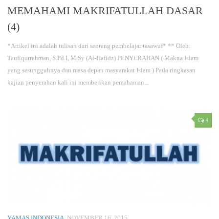
MEMAHAMI MAKRIFATULLAH DASAR
(4)
*Artikel ini adalah tulisan dari seorang pembelajar tasawuf* ** Oleh:
Taufiqurrahman, S.Pd.I, M.Sy (Al-Hafidz) PENYERAHAN ( Makna Islam
yang sesungguhnya dan masa depan masyarakat Islam ) Pada ringkasan
kajian penyerahan kali ini memberikan pemahaman...
4
YAMAS INDONESIA
NOVEMBER 16, 2015