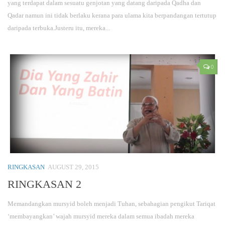
yang terdapat dalam sesuatu genjotan yang datang daripada Qadha dan
Qadar namun ini tidak berlaku kerana para ulama kita berpandangan tertutup
daripada terbuka.Justeru itu, mereka...
0
RINGKASAN
AUGUST 29, 2015
RINGKASAN 2
Memandangkan mursyid boleh menjadi Tuhan, sebahagian pengikut Tariqat
‘membayangkan’ wajah mursyid mereka dalam semua ibadah mereka