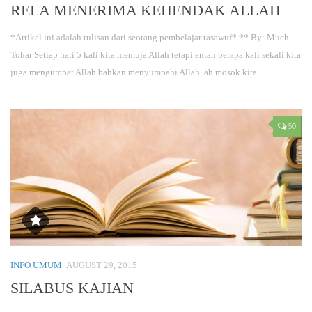
RELA MENERIMA KEHENDAK ALLAH
*Artikel ini adalah tulisan dari seorang pembelajar tasawuf* ** By: Much
Tohar Setiap hari 5 kali kita memuja Allah tetapi entah berapa kali sekali kita
juga mengumpat Allah bahkan menyumpahi Allah. ah mosok kita...
50
INFO UMUM
AUGUST 29, 2015
SILABUS KAJIAN