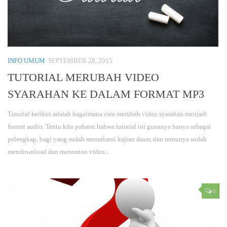
INFO UMUM
SEPTEMBER 28, 2015
TUTORIAL MERUBAH VIDEO
SYARAHAN KE DALAM FORMAT MP3
Tutorial berikut adalah bagaimana cara merubah video syarahan menjadi
format audio. Tentu kita pahami bahwa tutorial ini gunanya hanya sebagai
pelengkap, bagi yang sudah memahami kajian dasar, dan tentunya sudah
mendownload dan menonton video...
0