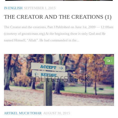
IN ENGLISH
SEPTEMBER 1, 2015
THE CREATOR AND THE CREATIONS (1)
The Creator and the creations, Part I Published on June 1st, 2009 — 12:00am
(courtesy of gnosticman.org) At the beginning there is only God and He
named Himself, “Allah”. He had commanded in the...
1
ARTIKEL MUCH TOHAR
AUGUST 30, 2015