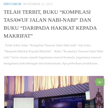
INFO UMUM
NOVEMBER 12, 2015
TELAH TERBIT, BUKU “KOMPILASI
TASAWUF JALAN NABI-NABI” DAN
BUKU “DARIPADA HAKIKAT KEPADA
MAKRIFAT”
Telah terbit, buku “Kompilasi Tasawuf Jalan Nabi-nabi” dan buku
“Daripada Hakikat Kepada Makrifat”. Buku “Kompilasi Tasawuf Jalan Nabi-
nabi” berisi ulasan sejarah bagaimana tasawuf bermula, bagaimana tasawuf
mengalami perkembangan dan kemunduran. Apa perbedaan pendekatan...
3