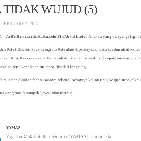
 TIDAK WUJUD (5)
·
FEBRUARY 3, 2022
01 –
Arifbillah Ustadz H. Hussein Bin Abdul Latief
: Anakku yang disayangi lagi di
dan Kita tidak terhapus, selagi itu Kita akan diperdayakan oleh syaitan akan kehe
sanaan Kita, Kekayaan serta Kemewahan Kita dan banyak lagi kepalsuan yang dapat
yalan serta kepalsuan itu tanpa disedari langsung.
h mustahak kalian faham bahawa sebenar-benarnya kalian tidak wujud supaya kalian
ntuk yang masih nampak kewujudan mereka.
YAMAS
Yayasan Makrifatullah Sedunia (YAMAS) - Indonesia