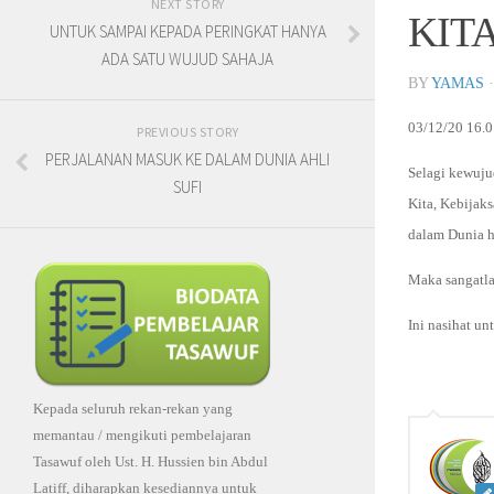
NEXT STORY
KITA
UNTUK SAMPAI KEPADA PERINGKAT HANYA
ADA SATU WUJUD SAHAJA
BY
YAMAS
03/12/20 16.
PREVIOUS STORY
PERJALANAN MASUK KE DALAM DUNIA AHLI
Selagi kewuju
SUFI
Kita, Kebijak
dalam Dunia ha
Maka sangatla
Ini nasihat u
Kepada seluruh rekan-rekan yang
memantau / mengikuti pembelajaran
Tasawuf oleh Ust. H. Hussien bin Abdul
Latiff, diharapkan kesediannya untuk