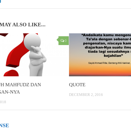
MAY ALSO LIKE...
0
UH MAHFUDZ DAN
QUOTE
GAN-NYA
DECEMBER 2, 2016
018
NSE