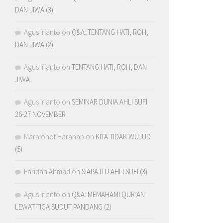
DAN JIWA (3)
Agus irianto
on
Q&A: TENTANG HATI, ROH,
DAN JIWA (2)
Agus irianto
on
TENTANG HATI, ROH, DAN
JIWA
Agus irianto
on
SEMINAR DUNIA AHLI SUFI
26-27 NOVEMBER
Maralohot Harahap
on
KITA TIDAK WUJUD
(5)
Faridah Ahmad
on
SIAPA ITU AHLI SUFI (3)
Agus irianto
on
Q&A: MEMAHAMI QUR’AN
LEWAT TIGA SUDUT PANDANG (2)