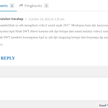
ents
1
Pingbacks
0
ralohot Harahap
October 14, 2022 at 2:29 am
amdulillah sy sdh mengikuti vidio2 ustad sejak 2017 .Meskipun baru dpt menyerap
syukur kpd Allah SWT diberi karunia utk dpt belajar dari ustad melalui video2 u
ah SWT memberi kesempatan kpd sy utk dpt langsung belajar dan berjumpa dg ust
ly
 REPLY
Email