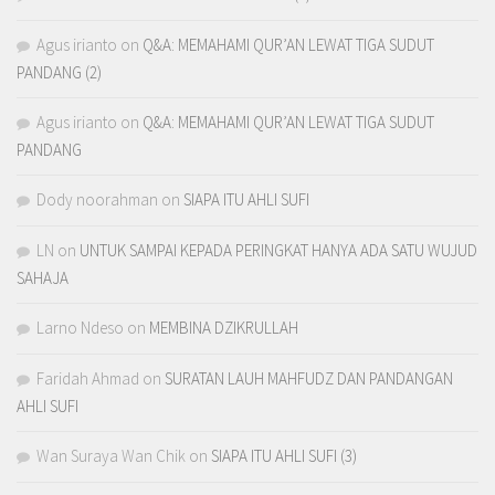
Agus irianto
on
Q&A: MEMAHAMI QUR’AN LEWAT TIGA SUDUT
PANDANG (2)
Agus irianto
on
Q&A: MEMAHAMI QUR’AN LEWAT TIGA SUDUT
PANDANG
Dody noorahman
on
SIAPA ITU AHLI SUFI
LN
on
UNTUK SAMPAI KEPADA PERINGKAT HANYA ADA SATU WUJUD
SAHAJA
Larno Ndeso
on
MEMBINA DZIKRULLAH
Faridah Ahmad
on
SURATAN LAUH MAHFUDZ DAN PANDANGAN
AHLI SUFI
Wan Suraya Wan Chik
on
SIAPA ITU AHLI SUFI (3)