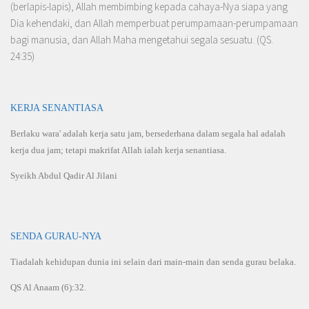
(berlapis-lapis), Allah membimbing kepada cahaya-Nya siapa yang
Dia kehendaki, dan Allah memperbuat per­umpamaan-perumpamaan
bagi manusia, dan Allah Maha mengetahui segala sesuatu. (QS.
24:35)
KERJA SENANTIASA
Berlaku wara' adalah kerja satu jam, bersederhana dalam segala hal adalah
kerja dua jam; tetapi makrifat Allah ialah kerja senantiasa.
Syeikh Abdul Qadir Al Jilani
SENDA GURAU-NYA
Tiadalah kehidupan dunia ini selain dari main-main dan senda gurau belaka.
QS Al Anaam (6):32.