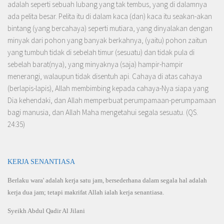
adalah seperti sebuah lubang yang tak tembus, yang di dalamnya
ada pelita besar. Pelita itu di dalam kaca (dan) kaca itu seakan-akan
bintang (yang bercahaya) seperti mutiara, yang dinyalakan dengan
minyak dari pohon yang banyak berkahnya, (yaitu) pohon zaitun
yang tumbuh tidak di sebelah timur (sesuatu) dan tidak pula di
sebelah barat(nya), yang minyaknya (saja) hampir-hampir
menerangi, walaupun tidak disentuh api. Cahaya di atas cahaya
(berlapis-lapis), Allah membimbing kepada cahaya-Nya siapa yang
Dia kehendaki, dan Allah memperbuat per­umpamaan-perumpamaan
bagi manusia, dan Allah Maha mengetahui segala sesuatu. (QS.
24:35)
KERJA SENANTIASA
Berlaku wara' adalah kerja satu jam, bersederhana dalam segala hal adalah
kerja dua jam; tetapi makrifat Allah ialah kerja senantiasa.
Syeikh Abdul Qadir Al Jilani