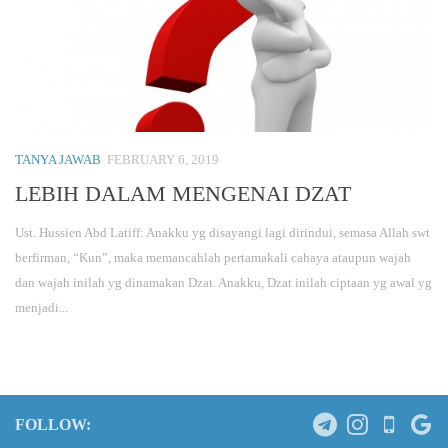
TANYA JAWAB
FEBRUARY 6, 2019
LEBIH DALAM MENGENAI DZAT
Ust. Hussien Abd Latiff: Anakku yg disayangi lagi dirindui, semasa Allah swt
berfirman, “Kun”, maka memancahlah pertamakali cahaya ataupun wajah
dan wajah inilah yg dinamakan Dzat. Anakku, Dzat inilah ciptaan yg awal yg
menjadi...
FOLLOW: