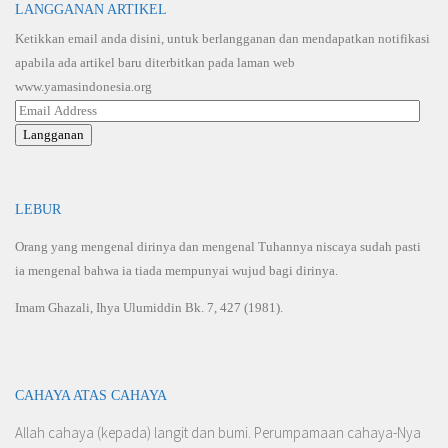
LANGGANAN ARTIKEL
Ketikkan email anda disini, untuk berlangganan dan mendapatkan notifikasi
apabila ada artikel baru diterbitkan pada laman web
www.yamasindonesia.org
Email
Address
Langganan
LEBUR
Orang yang mengenal dirinya dan mengenal Tuhannya niscaya sudah pasti
ia mengenal bahwa ia tiada mempunyai wujud bagi dirinya.
Imam Ghazali, Ihya Ulumiddin Bk. 7, 427 (1981).
CAHAYA ATAS CAHAYA
Allah cahaya (kepada) langit dan bumi. Perumpamaan cahaya-Nya