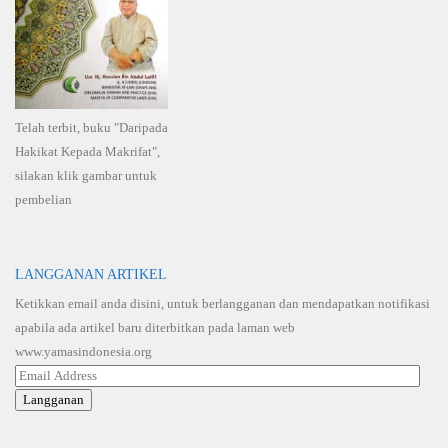
Telah terbit, buku "Daripada
Hakikat Kepada Makrifat",
silakan klik gambar untuk
pembelian
LANGGANAN ARTIKEL
Ketikkan email anda disini, untuk berlangganan dan mendapatkan notifikasi
apabila ada artikel baru diterbitkan pada laman web
www.yamasindonesia.org
Email
Address
Langganan