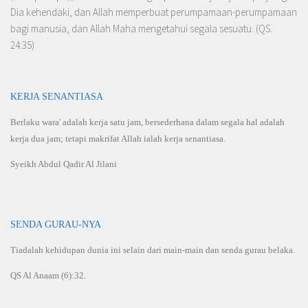
Dia kehendaki, dan Allah memperbuat per­umpamaan-perumpamaan
bagi manusia, dan Allah Maha mengetahui segala sesuatu. (QS.
24:35)
KERJA SENANTIASA
Berlaku wara' adalah kerja satu jam, bersederhana dalam segala hal adalah
kerja dua jam; tetapi makrifat Allah ialah kerja senantiasa.
Syeikh Abdul Qadir Al Jilani
SENDA GURAU-NYA
Tiadalah kehidupan dunia ini selain dari main-main dan senda gurau belaka.
QS Al Anaam (6):32.