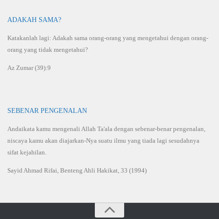
ADAKAH SAMA?
Katakanlah lagi: Adakah sama orang-orang yang mengetahui dengan orang-
orang yang tidak mengetahui?
Az Zumar (39):9
SEBENAR PENGENALAN
Andaikata kamu mengenali Allah Ta'ala dengan sebenar-benar pengenalan,
niscaya kamu akan diajarkan-Nya suatu ilmu yang tiada lagi sesudahnya
sifat kejahilan.
Sayid Ahmad Rifai, Benteng Ahli Hakikat, 33 (1994)