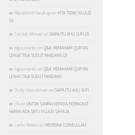
Maralohot Harahap
on
KITA TIDAK WUJUD
(5)
Faridah Ahmad
on
SIAPA ITU AHLI SUFI (3)
Agus irianto
on
Q&A: MEMAHAMI QUR’AN
LEWAT TIGA SUDUT PANDANG (2)
Agus irianto
on
Q&A: MEMAHAMI QUR’AN
LEWAT TIGA SUDUT PANDANG
Dody noorahman
on
SIAPA ITU AHLI SUFI
LN
on
UNTUK SAMPAI KEPADA PERINGKAT
HANYA ADA SATU WUJUD SAHAJA
Larno Ndeso
on
MEMBINA DZIKRULLAH