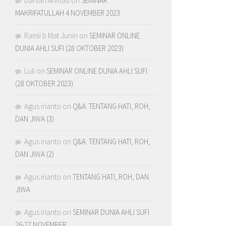
Dahlan Ahmad
on
SEMINAR
MAKRIFATULLAH 4 NOVEMBER 2023
Ramli b Mat Junin
on
SEMINAR ONLINE
DUNIA AHLI SUFI (28 OKTOBER 2023)
Luli
on
SEMINAR ONLINE DUNIA AHLI SUFI
(28 OKTOBER 2023)
Agus irianto
on
Q&A: TENTANG HATI, ROH,
DAN JIWA (3)
Agus irianto
on
Q&A: TENTANG HATI, ROH,
DAN JIWA (2)
Agus irianto
on
TENTANG HATI, ROH, DAN
JIWA
Agus irianto
on
SEMINAR DUNIA AHLI SUFI
26-27 NOVEMBER