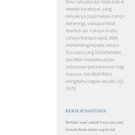
timur (sesuatu) dan tidak pula di
sebelah barat(nya), yang
minyaknya (saja) hampir-hampir
menerangi, walaupun tidak
disentuh api. Cahaya di atas
cahaya (berlapis-lapis), Allah
membimbing kepada cahaya-
Nya siapa yang Dia kehendaki,
dan Allah memperbuat per­
umpamaan-perumpamaan bagi
manusia, dan Allah Maha
mengetahui segala sesuatu. (QS.
24:35)
KERJA SENANTIASA
Berlaku wara' adalah kerja satu jam,
bersederhana dalam segala hal