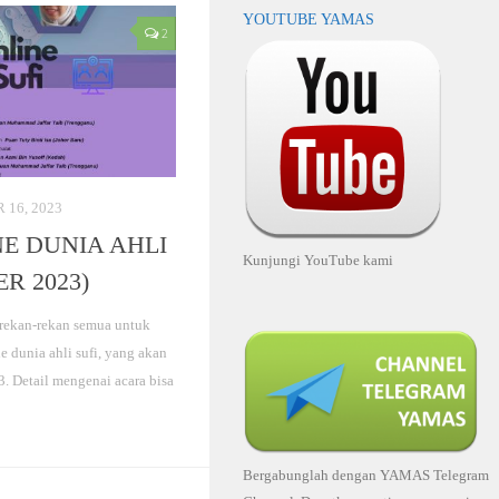
YOUTUBE YAMAS
2
16, 2023
E DUNIA AHLI
Kunjungi YouTube kami
ER 2023)
rekan-rekan semua untuk
e dunia ahli sufi, yang akan
. Detail mengenai acara bisa
Bergabunglah dengan YAMAS Telegram