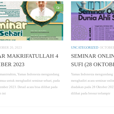
3
OBER 20, 2023
UNCATEGORIZED
OCTOBER 
AR MAKRIFATULLAH 4
SEMINAR ONLIN
BER 2023
SUFI (28 OKTOB
hmanirrahim, Yamas Indonesia mengundang
Yamas Indonesia mengundang 
emua untuk menghadiri seminar sehari, pada
menghadiri acara seminar onlin
mber 2023. Detail acara bisa dilihat pada
diadakan pada 28 Oktober 2023
h ini
dilihat pada brosur terlampir