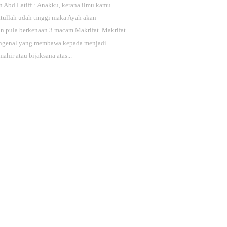
n Abd Latiff : Anakku, kerana ilmu kamu
tullah udah tinggi maka Ayah akan
 pula berkenaan 3 macam Makrifat. Makrifat
genal yang membawa kepada menjadi
mahir atau bijaksana atas...