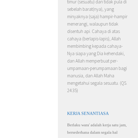
timur (sesuatu) dan tidak pula di
sebelah barat(nya), yang
minyaknya (saja) hampir-hampir
menerangi, walaupun tidak
disentuh api. Cahaya di atas
cahaya (berlapis-lapis), Allah
membimbing kepada cahaya-
Nya siapa yang Dia kehendaki,
dan Allah memperbuat per­
umpamaan-perumpamaan bagi
manusia, dan Allah Maha
mengetahui segala sesuatu. (QS.
24:35)
KERJA SENANTIASA
Berlaku wara' adalah kerja satu jam,
bersederhana dalam segala hal