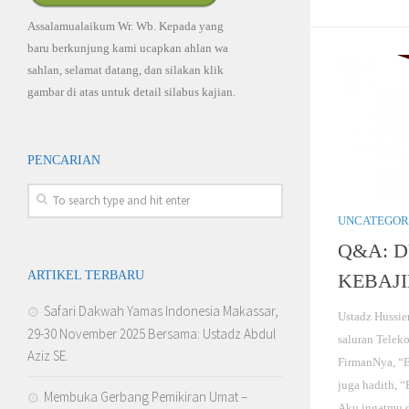
Assalamualaikum Wr. Wb. Kepada yang
baru berkunjung kami ucapkan ahlan wa
sahlan, selamat datang, dan silakan klik
gambar di atas untuk detail silabus kajian.
PENCARIAN
UNCATEGOR
Q&A: 
ARTIKEL TERBARU
KEBAJI
Safari Dakwah Yamas Indonesia Makassar,
Ustadz Hussien
29-30 November 2025 Bersama: Ustadz Abdul
saluran Telek
Aziz SE.
FirmanNya, “E
juga hadith, 
Membuka Gerbang Pemikiran Umat –
Aku ingatmu d