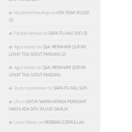
Maralohot Harahap
on
KITA TIDAK WUJUD
(5)
Faridah Ahmad
on
SIAPA ITU AHLI SUFI (3)
Agus irianto
on
Q&A: MEMAHAMI QUR’AN
LEWAT TIGA SUDUT PANDANG (2)
Agus irianto
on
Q&A: MEMAHAMI QUR’AN
LEWAT TIGA SUDUT PANDANG
Dody noorahman
on
SIAPA ITU AHLI SUFI
LN
on
UNTUK SAMPAI KEPADA PERINGKAT
HANYA ADA SATU WUJUD SAHAJA
Larno Ndeso
on
MEMBINA DZIKRULLAH