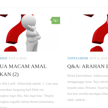
0
IZED
JULY 4, 2018
TANYA JAWAB
JULY 4, 2018
DUA MACAM AMAL
Q&A: ARAHAN 
KAN (2)
Mohd Zainothman: Aslkm ustaz
mengganggu ustaz. Saya ada k
 Abd Latiff : Dzikrullah adalah: 1. Line atau
kepada ustaz. Pertama: Jasad ki
omunikasi langsung kpd Allah swt.
dari hati setelah mendapat ilh
ngkau ingat Aku, Aku ingat kau.” Begitu
ialah: adakah...
“Engkau ingatKu dalam dirimu (mindamu),
alam...