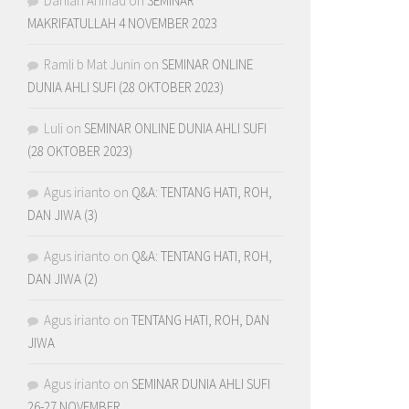
Dahlan Ahmad
on
SEMINAR
MAKRIFATULLAH 4 NOVEMBER 2023
Ramli b Mat Junin
on
SEMINAR ONLINE
DUNIA AHLI SUFI (28 OKTOBER 2023)
Luli
on
SEMINAR ONLINE DUNIA AHLI SUFI
(28 OKTOBER 2023)
Agus irianto
on
Q&A: TENTANG HATI, ROH,
DAN JIWA (3)
Agus irianto
on
Q&A: TENTANG HATI, ROH,
DAN JIWA (2)
Agus irianto
on
TENTANG HATI, ROH, DAN
JIWA
Agus irianto
on
SEMINAR DUNIA AHLI SUFI
26-27 NOVEMBER