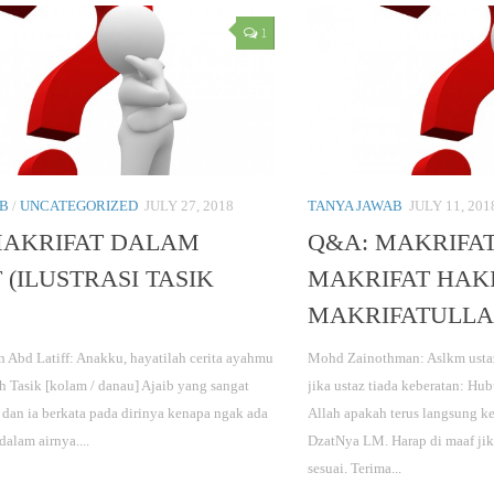
1
AB
/
UNCATEGORIZED
JULY 27, 2018
TANYA JAWAB
JULY 11, 201
MAKRIFAT DALAM
Q&A: MAKRIFAT 
 (ILUSTRASI TASIK
MAKRIFAT HAKI
MAKRIFATULLAH
n Abd Latiff: Anakku, hayatilah cerita ayahmu
Mohd Zainothman: Aslkm ustaz,
h Tasik [kolam / danau] Ajaib yang sangat
jika ustaz tiada keberatan: H
s dan ia berkata pada dirinya kenapa ngak ada
Allah apakah terus langsung k
dalam airnya....
DzatNya LM. Harap di maaf jik
sesuai. Terima...