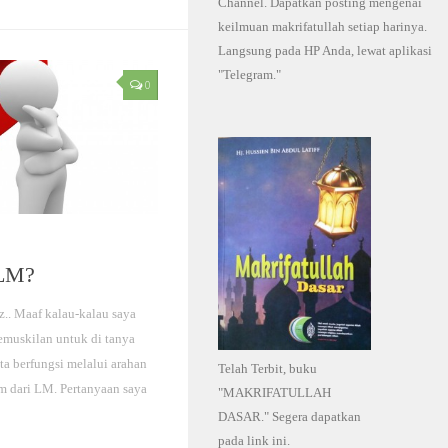
Channel. Dapatkan posting mengenai
keilmuan makrifatullah setiap harinya.
Langsung pada HP Anda, lewat aplikasi
"Telegram."
0
LM?
.. Maaf kalau-kalau saya
emuskilan untuk di tanya
ta berfungsi melalui arahan
Telah Terbit, buku
am dari LM. Pertanyaan saya
"MAKRIFATULLAH
DASAR." Segera dapatkan
pada link ini.