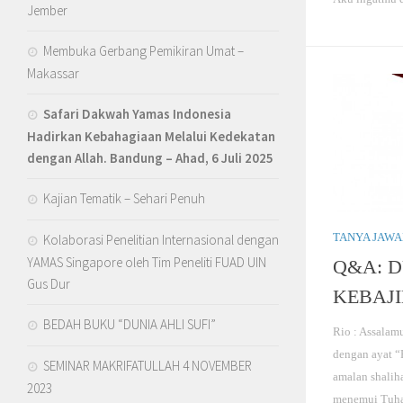
Jember
Membuka Gerbang Pemikiran Umat –
Makassar
Safari Dakwah Yamas Indonesia
Hadirkan Kebahagiaan Melalui Kedekatan
dengan Allah
. Bandung – Ahad, 6 Juli 2025
Kajian Tematik – Sehari Penuh
TANYA JAW
Kolaborasi Penelitian Internasional dengan
YAMAS Singapore oleh Tim Peneliti FUAD UIN
Q&A: 
Gus Dur
KEBAJ
BEDAH BUKU “DUNIA AHLI SUFI”
Rio : Assalamu
dengan ayat “
SEMINAR MAKRIFATULLAH 4 NOVEMBER
amalan shalih
2023
menemui Tuha