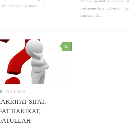
Mereka yg tidak bermakrifat ad
Dan teringat juga dalam...
perkara-perkara yg bersabit. K
kata makrifat...
1
AB
JULY 1, 2018
AKRIFAT SIFAT,
AT HAKIKAT,
FATULLAH