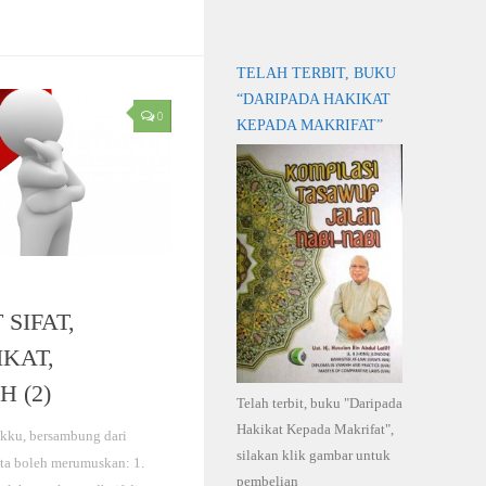
TELAH TERBIT, BUKU
“DARIPADA HAKIKAT
0
KEPADA MAKRIFAT”
SIFAT,
KAT,
 (2)
Telah terbit, buku "Daripada
Hakikat Kepada Makrifat",
akku, bersambung dari
silakan klik gambar untuk
ita boleh merumuskan: 1.
pembelian