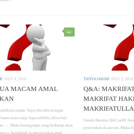
0
AB
JULY 4, 2018
TANYA JAWAB
JULY 3, 2018
DUA MACAM AMAL
Q&A: MAKRIFAT 
IKAN
MAKRIFAT HAKI
MAKRIFATULLAH
alaikum ustadz. Saya tiba-tiba teringat
Faman kana yarju liqaa-rabbihi, falya’mal
Ustadz Hussien Abd Latiff: An
an ….. Maka barangsiapa yang berharap akan
pencerahan di atas ini. Maka k
nnya, hendaklah ia mengerjakan amal