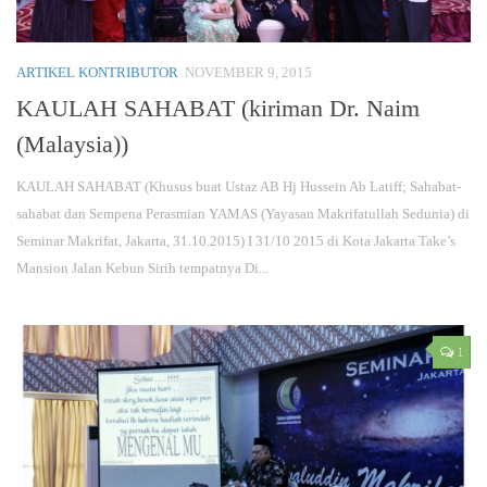
ARTIKEL KONTRIBUTOR
NOVEMBER 9, 2015
KAULAH SAHABAT (kiriman Dr. Naim
(Malaysia))
KAULAH SAHABAT (Khusus buat Ustaz AB Hj Hussein Ab Latiff; Sahabat-
sahabat dan Sempena Perasmian YAMAS (Yayasan Makrifatullah Sedunia) di
Seminar Makrifat, Jakarta, 31.10.2015) I 31/10 2015 di Kota Jakarta Take’s
Mansion Jalan Kebun Sirih tempatnya Di...
1