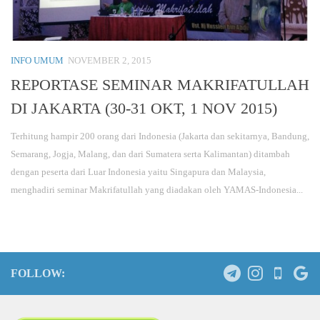
INFO UMUM
NOVEMBER 2, 2015
REPORTASE SEMINAR MAKRIFATULLAH
DI JAKARTA (30-31 OKT, 1 NOV 2015)
Terhitung hampir 200 orang dari Indonesia (Jakarta dan sekitarnya, Bandung,
Semarang, Jogja, Malang, dan dari Sumatera serta Kalimantan) ditambah
dengan peserta dari Luar Indonesia yaitu Singapura dan Malaysia,
menghadiri seminar Makrifatullah yang diadakan oleh YAMAS-Indonesia...
FOLLOW: