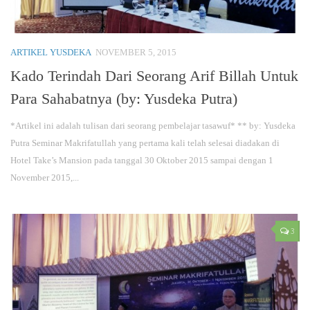
ARTIKEL YUSDEKA
NOVEMBER 5, 2015
Kado Terindah Dari Seorang Arif Billah Untuk
Para Sahabatnya (by: Yusdeka Putra)
*Artikel ini adalah tulisan dari seorang pembelajar tasawuf* ** by: Yusdeka
Putra Seminar Makrifatullah yang pertama kali telah selesai diadakan di
Hotel Take’s Mansion pada tanggal 30 Oktober 2015 sampai dengan 1
November 2015,...
3