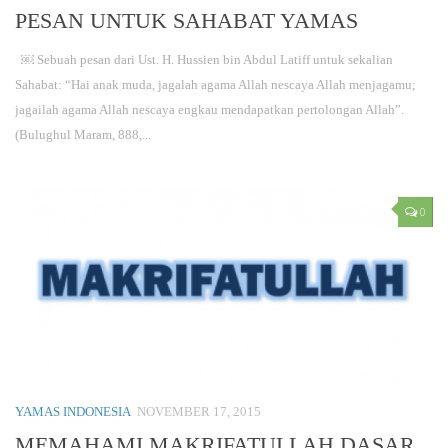
PESAN UNTUK SAHABAT YAMAS
￼ Sebuah pesan dari Ust. H. Hussien bin Abdul Latiff untuk sekalian
Sahabat: “Hai anak muda, jagalah agama Allah nescaya Allah menjagamu;
jagailah agama Allah nescaya engkau mendapatkan pertolongan Allah”.
(Bulughul Maram, 888,...
0
YAMAS INDONESIA
NOVEMBER 17, 2015
MEMAHAMI MAKRIFATULLAH DASAR