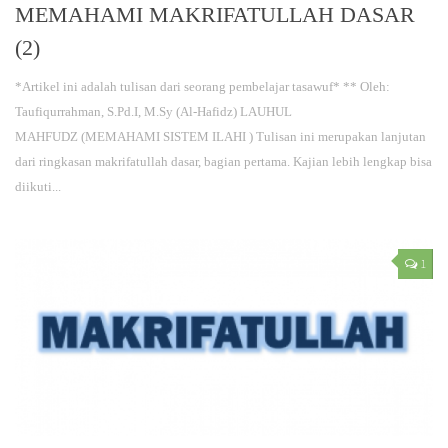
MEMAHAMI MAKRIFATULLAH DASAR
(2)
*Artikel ini adalah tulisan dari seorang pembelajar tasawuf* ** Oleh:
Taufiqurrahman, S.Pd.I, M.Sy (Al-Hafidz) LAUHUL
MAHFUDZ (MEMAHAMI SISTEM ILAHI ) Tulisan ini merupakan lanjutan
dari ringkasan makrifatullah dasar, bagian pertama. Kajian lebih lengkap bisa
diikuti...
1