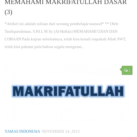
MEMAHAMI MAKRIFATULLAH DASAR
(3)
*Artikel ini adalah tulisan dari seorang pembelajar tasawuf* ** Oleh:
Taufiqurrahman, S.Pd.I, M.Sy (Al-Hafidz) MEMAHAMI UJIAN DAN
COBAAN Pada kajian sebelumnya, telah kita kenali siapakah Allah SWT,
telah kita pahami pula bahwa segala mengenai...
1
YAMAS INDONESIA
NOVEMBER 14, 2015