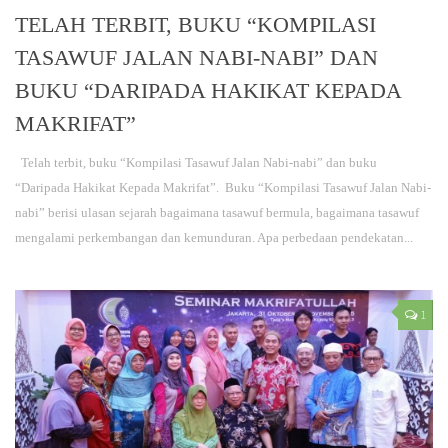
TELAH TERBIT, BUKU “KOMPILASI
TASAWUF JALAN NABI-NABI” DAN
BUKU “DARIPADA HAKIKAT KEPADA
MAKRIFAT”
Telah terbit, buku “Kompilasi Tasawuf Jalan Nabi-nabi” dan buku
“Daripada Hakikat Kepada Makrifat”. Buku “Kompilasi Tasawuf Jalan Nabi-
nabi” berisi ulasan sejarah bagaimana tasawuf bermula, bagaimana tasawuf
mengalami perkembangan dan kemunduran. Apa perbedaan pendekatan...
1