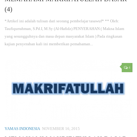
(4)
*Artikel ini adalah tulisan dari seorang pembelajar tasawuf* ** Oleh:
Taufiqurrahman, S.Pd.I, M.Sy (Al-Hafidz) PENYERAHAN ( Makna Islam
yang sesungguhnya dan masa depan masyarakat Islam ) Pada ringkasan
kajian penyerahan kali ini memberikan pemahaman...
4
YAMAS INDONESIA
NOVEMBER 16, 2015