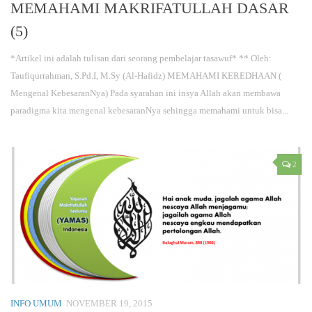
MEMAHAMI MAKRIFATULLAH DASAR
(5)
*Artikel ini adalah tulisan dari seorang pembelajar tasawuf* ** Oleh:
Taufiqurrahman, S.Pd.I, M.Sy (Al-Hafidz) MEMAHAMI KEREDHAAN (
Mengenal KebesaranNya) Pada syarahan ini insya Allah akan membawa
paradigma kita mengenal kebesaranNya sehingga memahami untuk bisa...
2
INFO UMUM
NOVEMBER 19, 2015