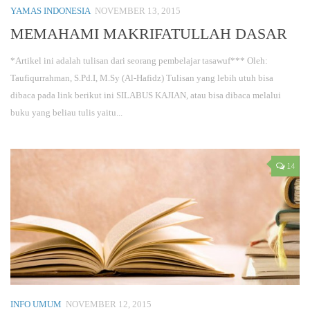
YAMAS INDONESIA
NOVEMBER 13, 2015
MEMAHAMI MAKRIFATULLAH DASAR
*Artikel ini adalah tulisan dari seorang pembelajar tasawuf*** Oleh:
Taufiqurrahman, S.Pd.I, M.Sy (Al-Hafidz) Tulisan yang lebih utuh bisa
dibaca pada link berikut ini SILABUS KAJIAN, atau bisa dibaca melalui
buku yang beliau tulis yaitu...
14
INFO UMUM
NOVEMBER 12, 2015