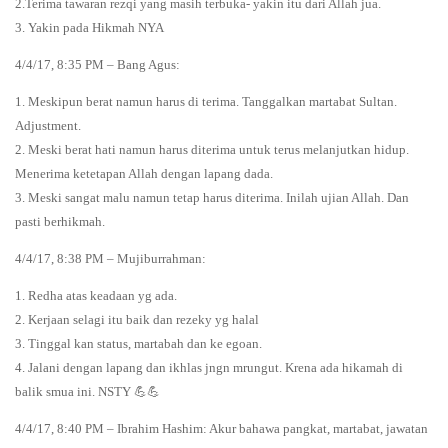
2.Terima tawaran rezqi yang masih terbuka- yakin itu dari Allah jua.
3. Yakin pada Hikmah NYA
4/4/17, 8:35 PM – Bang Agus:
1. Meskipun berat namun harus di terima. Tanggalkan martabat Sultan.
Adjustment.
2. Meski berat hati namun harus diterima untuk terus melanjutkan hidup.
Menerima ketetapan Allah dengan lapang dada.
3. Meski sangat malu namun tetap harus diterima. Inilah ujian Allah. Dan
pasti berhikmah.
4/4/17, 8:38 PM – Mujiburrahman:
1. Redha atas keadaan yg ada.
2. Kerjaan selagi itu baik dan rezeky yg halal
3. Tinggal kan status, martabah dan ke egoan.
4. Jalani dengan lapang dan ikhlas jngn mrungut. Krena ada hikamah di
balik smua ini. NSTY 💪💪
4/4/17, 8:40 PM – Ibrahim Hashim: Akur bahawa pangkat, martabat, jawatan