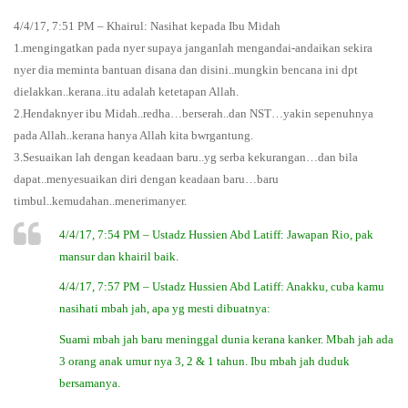
4/4/17, 7:51 PM – Khairul: Nasihat kepada Ibu Midah
1.mengingatkan pada nyer supaya janganlah mengandai-andaikan sekira
nyer dia meminta bantuan disana dan disini..mungkin bencana ini dpt
dielakkan..kerana..itu adalah ketetapan Allah.
2.Hendaknyer ibu Midah..redha…berserah..dan NST…yakin sepenuhnya
pada Allah..kerana hanya Allah kita bwrgantung.
3.Sesuaikan lah dengan keadaan baru..yg serba kekurangan…dan bila
dapat..menyesuaikan diri dengan keadaan baru…baru
timbul..kemudahan..menerimanyer.
4/4/17, 7:54 PM – Ustadz Hussien Abd Latiff: Jawapan Rio, pak
mansur dan khairil baik.
4/4/17, 7:57 PM – Ustadz Hussien Abd Latiff: Anakku, cuba kamu
nasihati mbah jah, apa yg mesti dibuatnya:
Suami mbah jah baru meninggal dunia kerana kanker. Mbah jah ada
3 orang anak umur nya 3, 2 & 1 tahun. Ibu mbah jah duduk
bersamanya.