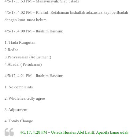
4/5/17, 3:53 PM – Mansyursyah: Siap ustadz
4/5/17, 4:02 PM – Khairul: Kefahaman inshallah ada..ustaz..tapi beribadah
dengan kuat..masa belum..
4/5/17, 4:09 PM – Ibrahim Hashim:
1. Tiada Rungutan
2.Redha
3.Penyesuaian (Adjustment)
4.Abadal ( Pertukaran)
4/5/17, 4:21 PM – Ibrahim Hashim:
1. No complaints
2. Wholeheartedly agree
3. Adjustment
4. Totaly Change
4/5/17, 4:28 PM – Ustadz Hussien Abd Latiff: Apabila kamu udah