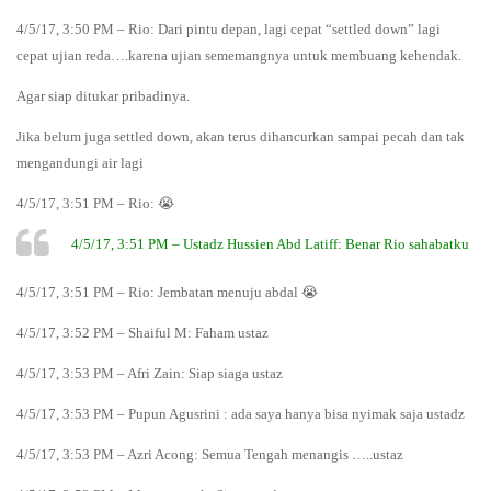
4/5/17, 3:50 PM – Rio: Dari pintu depan, lagi cepat “settled down” lagi
cepat ujian reda….karena ujian sememangnya untuk membuang kehendak.
Agar siap ditukar pribadinya.
Jika belum juga settled down, akan terus dihancurkan sampai pecah dan tak
mengandungi air lagi
4/5/17, 3:51 PM – Rio: 😭
4/5/17, 3:51 PM – Ustadz Hussien Abd Latiff: Benar Rio sahabatku
4/5/17, 3:51 PM – Rio: Jembatan menuju abdal 😭
4/5/17, 3:52 PM – Shaiful M: Faham ustaz
4/5/17, 3:53 PM – Afri Zain: Siap siaga ustaz
4/5/17, 3:53 PM – Pupun Agusrini : ada saya hanya bisa nyimak saja ustadz
4/5/17, 3:53 PM – Azri Acong: Semua Tengah menangis …..ustaz