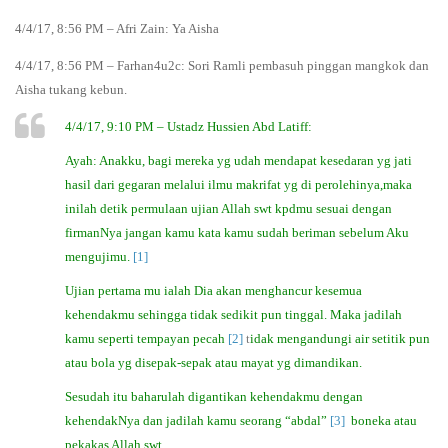
4/4/17, 8:56 PM – Afri Zain: Ya Aisha
4/4/17, 8:56 PM – Farhan4u2c: Sori Ramli pembasuh pinggan mangkok dan
Aisha tukang kebun.
4/4/17, 9:10 PM – Ustadz Hussien Abd Latiff:
Ayah: Anakku, bagi mereka yg udah mendapat kesedaran yg jati
hasil dari gegaran melalui ilmu makrifat yg di perolehinya,maka
inilah detik permulaan ujian Allah swt kpdmu sesuai dengan
firmanNya jangan kamu kata kamu sudah beriman sebelum Aku
mengujimu.
[1]
Ujian pertama mu ialah Dia akan menghancur kesemua
kehendakmu sehingga tidak sedikit pun tinggal. Maka jadilah
kamu seperti tempayan pecah
[2]
t
idak mengandungi air setitik pun
atau bola yg disepak-sepak atau mayat yg dimandikan.
Sesudah itu baharulah digantikan kehendakmu dengan
kehendakNya dan jadilah kamu seorang “abdal”
[3]
boneka atau
pekakas Allah swt.