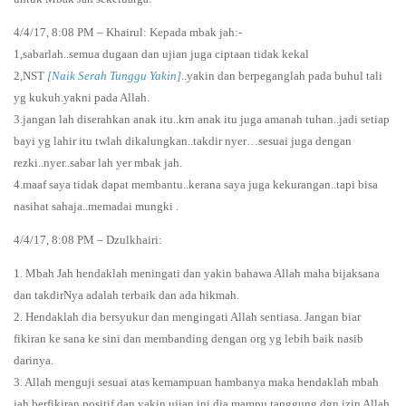
4/4/17, 8:08 PM – Khairul: Kepada mbak jah:-
1,sabarlah..semua dugaan dan ujian juga ciptaan tidak kekal
2,NST
[Naik Serah Tunggu Yakin]
..yakin dan berpeganglah pada buhul tali
yg kukuh.yakni pada Allah.
3.jangan lah diserahkan anak itu..krn anak itu juga amanah tuhan..jadi setiap
bayi yg lahir itu twlah dikalungkan..takdir nyer…sesuai juga dengan
rezki..nyer..sabar lah yer mbak jah.
4.maaf saya tidak dapat membantu..kerana saya juga kekurangan..tapi bisa
nasihat sahaja..memadai mungki .
4/4/17, 8:08 PM – Dzulkhairi:
1. Mbah Jah hendaklah meningati dan yakin bahawa Allah maha bijaksana
dan takdirNya adalah terbaik dan ada hikmah.
2. Hendaklah dia bersyukur dan mengingati Allah sentiasa. Jangan biar
fikiran ke sana ke sini dan membanding dengan org yg lebih baik nasib
darinya.
3. Allah menguji sesuai atas kemampuan hambanya maka hendaklah mbah
jah berfikiran positif dan yakin ujian ini dia mampu tanggung dgn izin Allah.