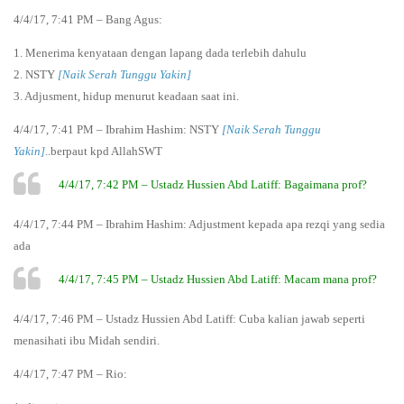
4/4/17, 7:41 PM – Bang Agus:
1. Menerima kenyataan dengan lapang dada terlebih dahulu
2. NSTY
[Naik Serah Tunggu Yakin]
3. Adjusment, hidup menurut keadaan saat ini.
4/4/17, 7:41 PM – Ibrahim Hashim: NSTY
[Naik Serah Tunggu
Yakin]
..berpaut kpd AllahSWT
4/4/17, 7:42 PM – Ustadz Hussien Abd Latiff: Bagaimana prof?
4/4/17, 7:44 PM – Ibrahim Hashim: Adjustment kepada apa rezqi yang sedia
ada
4/4/17, 7:45 PM – Ustadz Hussien Abd Latiff: Macam mana prof?
4/4/17, 7:46 PM – Ustadz Hussien Abd Latiff: Cuba kalian jawab seperti
menasihati ibu Midah sendiri.
4/4/17, 7:47 PM – Rio: