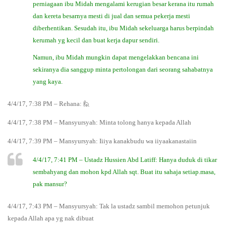
perniagaan ibu Midah mengalami kerugian besar kerana itu rumah
dan kereta besarnya mesti di jual dan semua pekerja mesti
diberhentikan. Sesudah itu, ibu Midah sekeluarga harus berpindah
kerumah yg kecil dan buat kerja dapur sendiri.
Namun, ibu Midah mungkin dapat mengelakkan bencana ini
sekiranya dia sanggup minta pertolongan dari seorang sahabatnya
yang kaya.
4/4/17, 7:38 PM – Rehana: 🙋
4/4/17, 7:38 PM – Mansyursyah: Minta tolong hanya kepada Allah
4/4/17, 7:39 PM – Mansyursyah: Iiiya kanakbudu wa iiyaakanastaiin
4/4/17, 7:41 PM – Ustadz Hussien Abd Latiff: Hanya duduk di tikar
sembahyang dan mohon kpd Allah sqt. Buat itu sahaja setiap.masa,
pak mansur?
4/4/17, 7:43 PM – Mansyursyah: Tak la ustadz sambil memohon petunjuk
kepada Allah apa yg nak dibuat