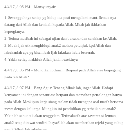
4/4/17, 8:05 PM – Mansyursyah:
1. Sesungguhnya setiap yg hidup itu pasti mengalami maut. Semua nya
datang dari Allah dan kembali kepada Allah. Mbah jah ikhlaskan
kepergianya.
2. Terima musibah ini sebagai ujian dan bersabar dan serahkan ke Allah.
3. Mbah ijah utk menghidupi anak2 mohon petunjuk kpd Allah dan
lakukanlah apa yg bisa mbah ijah lakukan habis berserah.
4. Yakin setiap makhluk Allah jamin rezekinya
4/4/17, 8:06 PM – Mohd Zainothman: Berpaut pada Allah atau berpegang
pada tali Allah?
4/4/17, 8:07 PM – Bang Agus: Tenang Mbak Jah, ingat Allah. Hadapi
kenyataan ini dengan senantiasa berpaut dan memohon pertolongan hanya
pada Allah. Meskipun kerja siang malam tidak mengapa asal masih bersama
mesra dengan keluarga. Mungkin ini pendidikan yg terbaik buat anak2.
Yakinlah sabut tak akan tenggelam. Terimakasih atas tawaran si Jerman,
anak2 tetap dirawat sendiri. InsyaAllah akan memberikan rejeki yang cukup
untuk Mbak Jah sekeluarga.