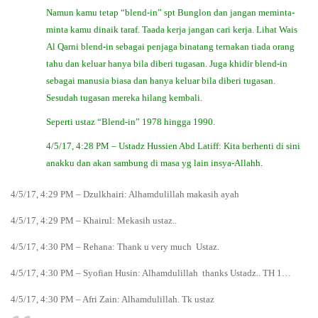
Namun kamu tetap “blend-in” spt Bunglon dan jangan meminta-
minta kamu dinaik taraf. Taada kerja jangan cari kerja. Lihat Wais
Al Qarni blend-in sebagai penjaga binatang ternakan tiada orang
tahu dan keluar hanya bila diberi tugasan. Juga khidir blend-in
sebagai manusia biasa dan hanya keluar bila diberi tugasan.
Sesudah tugasan mereka hilang kembali.
Seperti ustaz “Blend-in” 1978 hingga 1990.
4/5/17, 4:28 PM – Ustadz Hussien Abd Latiff: Kita berhenti di sini
anakku dan akan sambung di masa yg lain insya-Allahh.
4/5/17, 4:29 PM – Dzulkhairi: Alhamdulillah makasih ayah
4/5/17, 4:29 PM – Khairul: Mekasih ustaz..
4/5/17, 4:30 PM – Rehana: Thank u very much Ustaz.
4/5/17, 4:30 PM – Syofian Husin: Alhamdulillah thanks Ustadz.. TH 1…
4/5/17, 4:30 PM – Afri Zain: Alhamdulillah. Tk ustaz