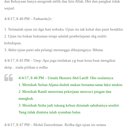
dan Kekayaan hanya anugerah milik dan Izin Allah. Diri dan pangkat tidak
wujud.
4/4/17, 8:40 PM – Farhan4u2c:
1. Terimalah ujian ini dgn hati terbuka. Ujian itu tak kekal dan pasti berakhir.
2. Ujian itu bukan hukuman tetapi adalah pembelajaran sbg realiti
kehidupan.
3. Akhir ujian pasti ada pelangi menunggu dihujungnya. Hikma.
4/4/17, 8:45 PM – Urep: Apa juga tindakan yg buat kena buat mengikut
skrip…tiada pilihan n redha
4/4/17, 8:46 PM – Ustadz Hussien Abd Latiff: Olie soalannya:
1. Mestikah Sultan Aljana duduk makan bersama-sama fakir miskin.
2. Mestikah Ramli menerima pekerjaan mencuci pingan dan
mangkuk.
3. Mestikah Aisha jadi tukang kebun dirumah sahabatnya sendiri.
Yang tidak diminta ialah syarahan balas.
4/4/17, 8:47 PM – Mohd Zainothman: Redha dgn ujian ini semua