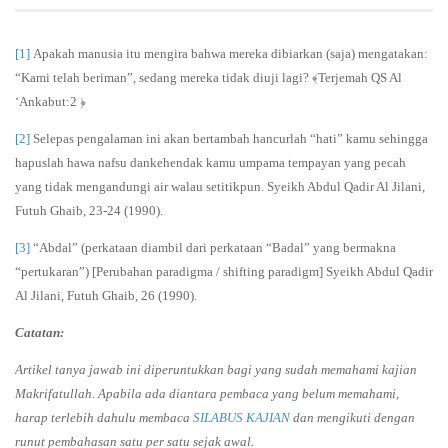
[1]
Apakah manusia itu mengira bahwa mereka dibiarkan (saja) mengatakan:
“Kami telah beriman”, sedang mereka tidak diuji lagi? ﴾Terjemah QS Al
‘Ankabut:2 ﴿
[2]
Selepas pengalaman ini akan bertambah hancurlah “hati” kamu sehingga
hapuslah hawa nafsu dankehendak kamu umpama tempayan yang pecah
yang tidak mengandungi air walau setitikpun. Syeikh Abdul Qadir Al Jilani,
Futuh Ghaib, 23-24 (1990).
[3]
“Abdal” (perkataan diambil dari perkataan “Badal” yang bermakna
“pertukaran”) [Perubahan paradigma / shifting paradigm] Syeikh Abdul Qadir
Al Jilani, Futuh Ghaib, 26 (1990).
Catatan:
Artikel tanya jawab ini diperuntukkan bagi yang sudah memahami kajian
Makrifatullah. Apabila ada diantara pembaca yang belum memahami,
harap terlebih dahulu membaca
SILABUS KAJIAN
dan mengikuti dengan
runut pembahasan satu per satu sejak awal.