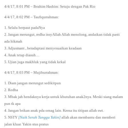
4/4/17, 8:01 PM – Ibrahim Hashim: Setuju dengan Pak Rio
4/4/17, 8:02 PM – Taufiqurrahman:
1. Selalu berpaut padaNya
2. Jangan merungut, redha insyAllah Allah menolong, andaikan tidak pasti
ada hikmah
3. Adjusmant , beradaptasi menyesuaikan keadaan
4. Anak tetap diasuh…
5. Ujian juga makhluk yang tidak kekal
4/4/17, 8:03 PM – Mujiburrahman:
1. Diam jangan merungut sedikitpun
2. Redha
3. Mbak jah hendaknya kerja untuk kbutuhan anak2nya. Meski siang malam
pun tk apa
4. Jangan brikan anak pda ornag lain. Krena itu titipan allah swt.
5. NSTY
[Naik Serah Tunggu Yakin]
allah akan membantu dan memberi
jalan kluar. Yakin stus pratus