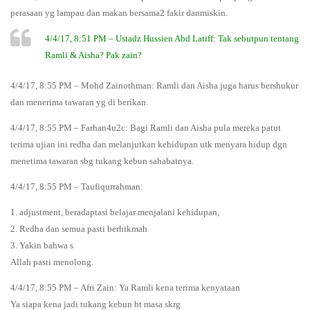
perasaan yg lampau dan makan bersama2 fakir danmiskin.
4/4/17, 8:51 PM – Ustadz Hussien Abd Latiff: Tak sebutpun tentang
Ramli & Aisha? Pak zain?
4/4/17, 8:55 PM – Mohd Zainothman: Ramli dan Aisha juga harus bershukur
dan menerima tawaran yg di berikan.
4/4/17, 8:55 PM – Farhan4u2c: Bagi Ramli dan Aisha pula mereka patut
terima ujian ini redha dan melanjutkan kehidupan utk menyara hidup dgn
menetima tawaran sbg tukang kebun sahabatnya.
4/4/17, 8:55 PM – Taufiqurrahman:
1. adjustment, beradaptasi belajar menjalani kehidupan,
2. Redha dan semua pasti berhikmah
3. Yakin bahwa s
Allah pasti menolong.
4/4/17, 8:55 PM – Afri Zain: Ya Ramli kena terima kenyataan
Ya siapa kena jadi tukang kebun bt masa skrg