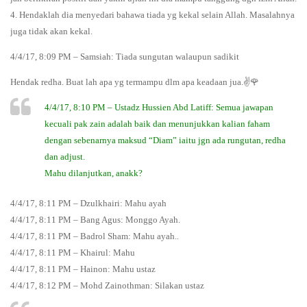
4. Hendaklah dia menyedari bahawa tiada yg kekal selain Allah. Masalahnya
juga tidak akan kekal.
4/4/17, 8:09 PM – Samsiah: Tiada sungutan walaupun sadikit
Hendak redha. Buat lah apa yg termampu dlm apa keadaan jua.✌🌹
4/4/17, 8:10 PM – Ustadz Hussien Abd Latiff: Semua jawapan
kecuali pak zain adalah baik dan menunjukkan kalian faham
dengan sebenarnya maksud “Diam” iaitu jgn ada rungutan, redha
dan adjust.
Mahu dilanjutkan, anakk?
4/4/17, 8:11 PM – Dzulkhairi: Mahu ayah
4/4/17, 8:11 PM – Bang Agus: Monggo Ayah.
4/4/17, 8:11 PM – Badrol Sham: Mahu ayah..
4/4/17, 8:11 PM – Khairul: Mahu
4/4/17, 8:11 PM – Hainon: Mahu ustaz
4/4/17, 8:12 PM – Mohd Zainothman: Silakan ustaz