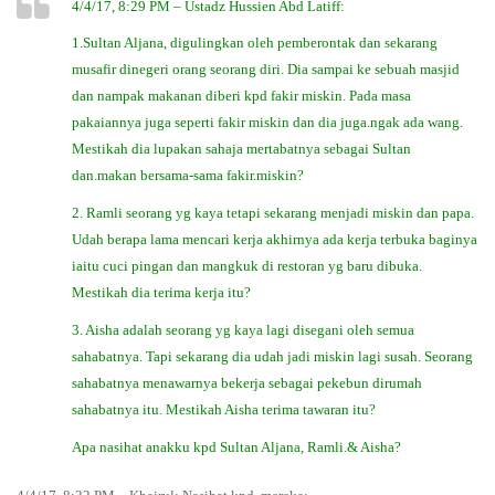
4/4/17, 8:29 PM – Ustadz Hussien Abd Latiff:
1.Sultan Aljana, digulingkan oleh pemberontak dan sekarang
musafir dinegeri orang seorang diri. Dia sampai ke sebuah masjid
dan nampak makanan diberi kpd fakir miskin. Pada masa
pakaiannya juga seperti fakir miskin dan dia juga.ngak ada wang.
Mestikah dia lupakan sahaja mertabatnya sebagai Sultan
dan.makan bersama-sama fakir.miskin?
2. Ramli seorang yg kaya tetapi sekarang menjadi miskin dan papa.
Udah berapa lama mencari kerja akhirnya ada kerja terbuka baginya
iaitu cuci pingan dan mangkuk di restoran yg baru dibuka.
Mestikah dia terima kerja itu?
3. Aisha adalah seorang yg kaya lagi disegani oleh semua
sahabatnya. Tapi sekarang dia udah jadi miskin lagi susah. Seorang
sahabatnya menawarnya bekerja sebagai pekebun dirumah
sahabatnya itu. Mestikah Aisha terima tawaran itu?
Apa nasihat anakku kpd Sultan Aljana, Ramli.& Aisha?