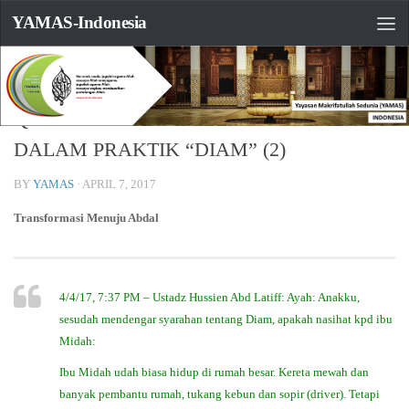
YAMAS-Indonesia
TANYA JAWAB
0
Q&A: MEMAHAMI ELEMEN-ELEMEN DI
DALAM PRAKTIK “DIAM” (2)
BY
YAMAS
·
APRIL 7, 2017
Transformasi Menuju Abdal
4/4/17, 7:37 PM – Ustadz Hussien Abd Latiff: Ayah: Anakku,
sesudah mendengar syarahan tentang Diam, apakah nasihat kpd ibu
Midah:
Ibu Midah udah biasa hidup di rumah besar. Kereta mewah dan
banyak pembantu rumah, tukang kebun dan sopir (driver). Tetapi