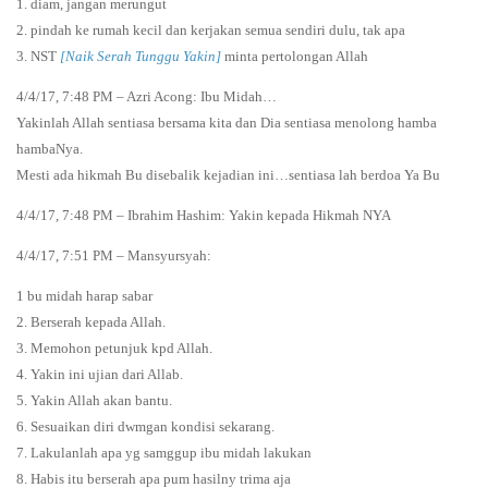
1. diam, jangan merungut
2. pindah ke rumah kecil dan kerjakan semua sendiri dulu, tak apa
3. NST
[Naik Serah Tunggu Yakin]
minta pertolongan Allah
4/4/17, 7:48 PM – Azri Acong: Ibu Midah…
Yakinlah Allah sentiasa bersama kita dan Dia sentiasa menolong hamba
hambaNya.
Mesti ada hikmah Bu disebalik kejadian ini…sentiasa lah berdoa Ya Bu
4/4/17, 7:48 PM – Ibrahim Hashim: Yakin kepada Hikmah NYA
4/4/17, 7:51 PM – Mansyursyah:
1 bu midah harap sabar
2. Berserah kepada Allah.
3. Memohon petunjuk kpd Allah.
4. Yakin ini ujian dari Allab.
5. Yakin Allah akan bantu.
6. Sesuaikan diri dwmgan kondisi sekarang.
7. Lakulanlah apa yg samggup ibu midah lakukan
8. Habis itu berserah apa pum hasilny trima aja