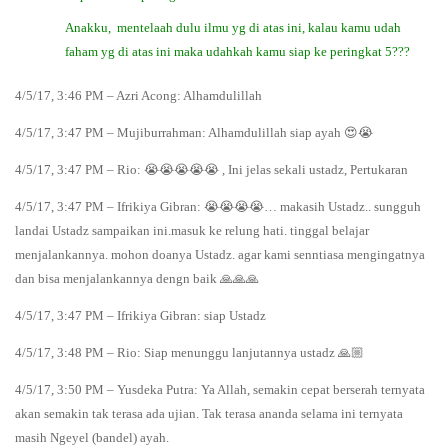
Anakku, mentelaah dulu ilmu yg di atas ini, kalau kamu udah
faham yg di atas ini maka udahkah kamu siap ke peringkat 5???
4/5/17, 3:46 PM – Azri Acong: Alhamdulillah
4/5/17, 3:47 PM – Mujiburrahman: Alhamdulillah siap ayah 😍😭
4/5/17, 3:47 PM – Rio: 😭😭😭😭😭 , Ini jelas sekali ustadz, Pertukaran
4/5/17, 3:47 PM – Ifrikiya Gibran: 😭😭😭😭… makasih Ustadz.. sungguh
landai Ustadz sampaikan ini.masuk ke relung hati. tinggal belajar
menjalankannya. mohon doanya Ustadz. agar kami senntiasa mengingatnya
dan bisa menjalankannya dengn baik 🙏🙏🙏
4/5/17, 3:47 PM – Ifrikiya Gibran: siap Ustadz
4/5/17, 3:48 PM – Rio: Siap menunggu lanjutannya ustadz 🙏🏼
4/5/17, 3:50 PM – Yusdeka Putra: Ya Allah, semakin cepat berserah ternyata
akan semakin tak terasa ada ujian. Tak terasa ananda selama ini ternyata
masih Ngeyel (bandel) ayah.