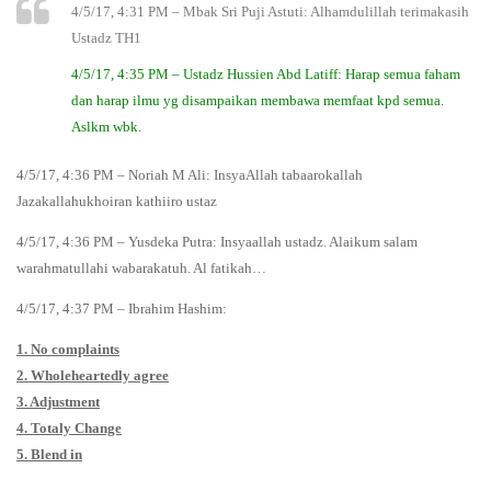
4/5/17, 4:31 PM – Mbak Sri Puji Astuti: Alhamdulillah terimakasih
Ustadz TH1
4/5/17, 4:35 PM – Ustadz Hussien Abd Latiff: Harap semua faham
dan harap ilmu yg disampaikan membawa memfaat kpd semua.
Aslkm wbk.
4/5/17, 4:36 PM – Noriah M Ali: InsyaAllah tabaarokallah
Jazakallahukhoiran kathiiro ustaz
4/5/17, 4:36 PM – Yusdeka Putra: Insyaallah ustadz. Alaikum salam
warahmatullahi wabarakatuh. Al fatikah…
4/5/17, 4:37 PM – Ibrahim Hashim:
1. No complaints
2. Wholeheartedly agree
3. Adjustment
4. Totaly Change
5. Blend in