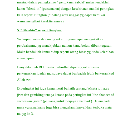
mantab dalam peringkat ke 4 pertukaran (abdal) maka hendaklah
kamu “blend-in” (persemaran) dengan kesekitaran mu. Ini peringkat
ke 5 seperti Bunglon (binatang atau unggas yg dapat bertukar
warna mengikut kesekitarannya).
5. “Blend-in” seperti Bunglon.
Walaupun kamu dan orang sekelilingmu dapat menyaksikan
perubahanmu yg menakjubkan namun kamu belum diberi tugasan.
Maka hendaklah kamu hidup seperti orang biasa yg tiada kelebihan
apa-apapun.
Banyakkanlah
ROC
serta dzikrullah diperingkat ini serta
perkemaskan ibadah mu supaya dapat beribadah lebih berkesan kpd
Allah swt.
Diperingkat ini juga kamu mesti berlatih tentang Wisata roh atau
jiwa dan gembling tenaga kerana pada peringkat ini “the chances of
success are great” (peluang untuk berjaya amat baik). Dalam pada
masa yg sama kamu juga bisa mengalami kasyaf dan .terbuka mata
mu yg ke 3.