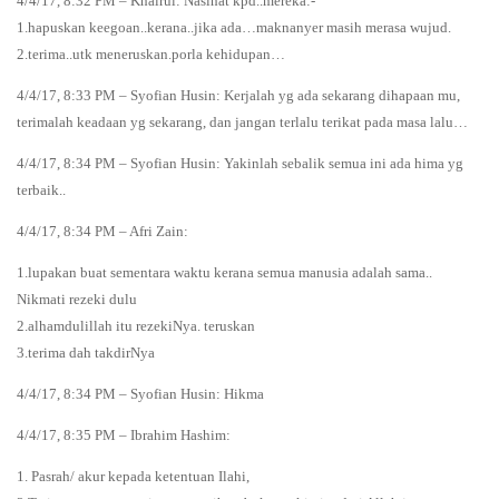
4/4/17, 8:32 PM – Khairul: Nasihat kpd..mereka:-
1.hapuskan keegoan..kerana..jika ada…maknanyer masih merasa wujud.
2.terima..utk meneruskan.porla kehidupan…
4/4/17, 8:33 PM – Syofian Husin: Kerjalah yg ada sekarang dihapaan mu,
terimalah keadaan yg sekarang, dan jangan terlalu terikat pada masa lalu…
4/4/17, 8:34 PM – Syofian Husin: Yakinlah sebalik semua ini ada hima yg
terbaik..
4/4/17, 8:34 PM – Afri Zain:
1.lupakan buat sementara waktu kerana semua manusia adalah sama..
Nikmati rezeki dulu
2.alhamdulillah itu rezekiNya. teruskan
3.terima dah takdirNya
4/4/17, 8:34 PM – Syofian Husin: Hikma
4/4/17, 8:35 PM – Ibrahim Hashim:
1. Pasrah/ akur kepada ketentuan Ilahi,