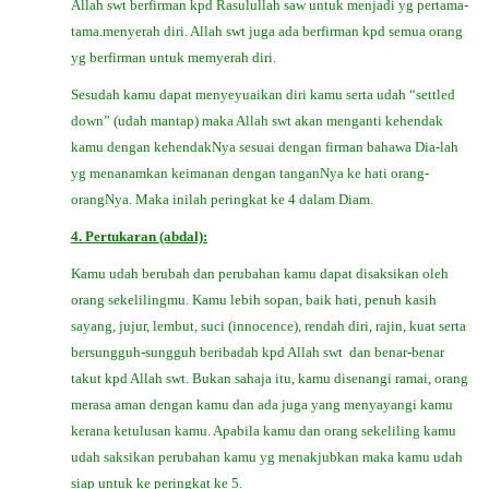
Allah swt berfirman kpd Rasulullah saw untuk menjadi yg pertama-
tama.menyerah diri. Allah swt juga ada berfirman kpd semua orang
yg berfirman untuk memyerah diri.
Sesudah kamu dapat menyeyuaikan diri kamu serta udah “settled
down” (udah mantap) maka Allah swt akan menganti kehendak
kamu dengan kehendakNya sesuai dengan firman bahawa Dia-lah
yg menanamkan keimanan dengan tanganNya ke hati orang-
orangNya. Maka inilah peringkat ke 4 dalam Diam.
4. Pertukaran (abdal):
Kamu udah berubah dan perubahan kamu dapat disaksikan oleh
orang sekelilingmu. Kamu lebih sopan, baik hati, penuh kasih
sayang, jujur, lembut, suci (innocence), rendah diri, rajin, kuat serta
bersungguh-sungguh beribadah kpd Allah swt dan benar-benar
takut kpd Allah swt. Bukan sahaja itu, kamu disenangi ramai, orang
merasa aman dengan kamu dan ada juga yang menyayangi kamu
kerana ketulusan kamu. Apabila kamu dan orang sekeliling kamu
udah saksikan perubahan kamu yg menakjubkan maka kamu udah
siap untuk ke peringkat ke 5.