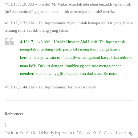
4/13/17, 1:26 AM – Shaiful M: Maka benarlah ada alam barzakh yg lain utk
jin2 dan syaitan2 yg sudah mati … utk menempatkan roh2 mereka.
4/13/17, 1:32 AM – Taufiqurrahman: Ayah, itulah kenapa sedikit yang faham
tentang roh? Sedikit orang yang faham
4/13/17, 1:43 AM – Ustadz Hussien Abd Latiff: Taufiqur, untuk
mengetahui tentang Roh, perlu kita mengalami pengalaman
1
kerohanian spt wisata roh
atau jiwa, mengalami kasyaf dan terbuka
2
mata ke3
. Diikuti dengan ilmuNya yg sentiasa mengajar dan
memberi kefahaman yg jitu kepada kita dari masa Ke masa.
4/13/17, 1:44 AM – Taufiqurrahman: Terimakasih ayah
References :
1.
“Keluar Ruh” : Out Of Body Experience. “Wisata Ruh” : Astral Traveling.