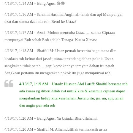
4/13/17, 1:14 AM – Bang Agus: 😅😅
4/13/17, 1:16 AM – Ibrahim Hashim: Angin air tanah dan api Mempunyai
dzat dan semua dzat ada roh. Betul ke Ustaz?
4/13/17, 1:17 AM – Azmi: Mohon mencuba Ustaz …. semua Ciptaan
mempunyai Roh sebab Roh adalah Tenaga=Kuasa X masa
4/13/17, 1:18 AM – Shaiful M: Ustaz pernah bercerita bagaimana dlm
1
keadaan roh keluar dari jasad
, ustaz tertendang dahan pokok. Ustaz
sangkakan tidak patah … tapi keesokannya ternyata dahan itu patah.
Sangkaan pertama itu mengatakan pokok itu juga mempunyai roh.
4/13/17, 1:19 AM – Ustadz Hussien Abd Latiff: Shaiful bersama roh
ada kuasa yg diberi Allah swt untuk kita & kesemua ciptaan dapat
menjalankan hidup kita keseharian. Justeru itu, jin, air, api, tanah
dan angin pun ada roh
4/13/17, 1:20 AM – Bang Agus: Ya Ustadz. Bisa difahami.
4/13/17, 1:20 AM – Shaiful M: Alhamdulillah terimakasih ustaz