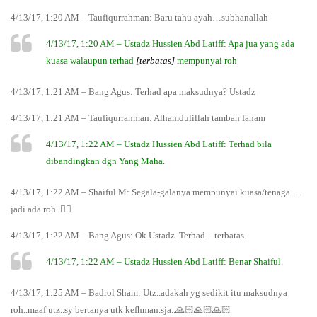
4/13/17, 1:20 AM – Taufiqurrahman: Baru tahu ayah…subhanallah
4/13/17, 1:20 AM – Ustadz Hussien Abd Latiff: Apa jua yang ada
kuasa walaupun terhad
[terbatas]
mempunyai roh
4/13/17, 1:21 AM – Bang Agus: Terhad apa maksudnya? Ustadz
4/13/17, 1:21 AM – Taufiqurrahman: Alhamdulillah tambah faham
4/13/17, 1:22 AM – Ustadz Hussien Abd Latiff: Terhad bila
dibandingkan dgn Yang Maha.
4/13/17, 1:22 AM – Shaiful M: Segala-galanya mempunyai kuasa/tenaga …
jadi ada roh. 👍🏻
4/13/17, 1:22 AM – Bang Agus: Ok Ustadz. Terhad = terbatas.
4/13/17, 1:22 AM – Ustadz Hussien Abd Latiff: Benar Shaiful.
4/13/17, 1:25 AM – Badrol Sham: Utz..adakah yg sedikit itu maksudnya
roh..maaf utz..sy bertanya utk kefhman.sja..🙏🏻🙏🏻🙏🏻