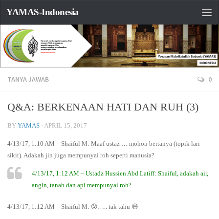
YAMAS-Indonesia
TANYA JAWAB
0
Q&A: BERKENAAN HATI DAN RUH (3)
BY
YAMAS
·
APRIL 15, 2017
4/13/17, 1:10 AM – Shaiful M: Maaf ustaz … mohon bertanya (topik lari
sikit). Adakah jin juga mempunyai roh seperti manusia?
4/13/17, 1:12 AM – Ustadz Hussien Abd Latiff: Shaiful, adakah air,
angin, tanah dan api mempunyai roh?
4/13/17, 1:12 AM – Shaiful M: 😰….. tak tahu 😅