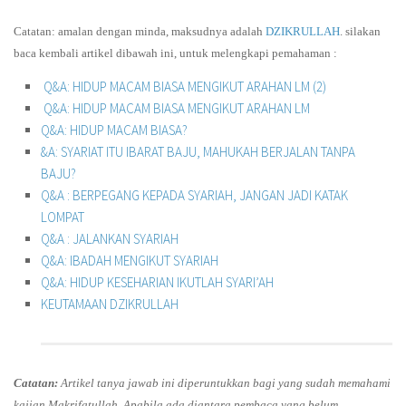
Catatan: amalan dengan minda, maksudnya adalah
DZIKRULLAH
. silakan
baca kembali artikel dibawah ini, untuk melengkapi pemahaman :
Q&A: HIDUP MACAM BIASA MENGIKUT ARAHAN LM (2)
Q&A: HIDUP MACAM BIASA MENGIKUT ARAHAN LM
Q&A: HIDUP MACAM BIASA?
&A: SYARIAT ITU IBARAT BAJU, MAHUKAH BERJALAN TANPA
BAJU?
Q&A : BERPEGANG KEPADA SYARIAH, JANGAN JADI KATAK
LOMPAT
Q&A : JALANKAN SYARIAH
Q&A: IBADAH MENGIKUT SYARIAH
Q&A: HIDUP KESEHARIAN IKUTLAH SYARI’AH
KEUTAMAAN DZIKRULLAH
Catatan:
Artikel tanya jawab ini diperuntukkan bagi yang sudah memahami
kajian Makrifatullah. Apabila ada diantara pembaca yang belum