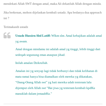
mendekati Allah SWT dengan amal, maka Ali dekatilah Allah dengan minda.
Jika berkenan, mohon dijelaskan kembali ustadz. Apa bedanya dua approach
ini ?
Terimakasih ustadz
Ustadz Hussien Abd Latiff:
Wlkm slm. Amal kebajikan adalah amal
yg awam.
Amal dengan mindamu ini adalah amal yg tinggi, lebih tinggi dari
sedeqah segunung emas ataupun jihad.
Inilah amalan Dzikrullah.
Amalan ini yg senyap lagi tidak berbunyi dan tidak kelihatan di
mata ramai hanya bisa diamalkan oleh mereka yg dikatakan,
“Orang-Orang Allah swt” yg hati mereka udah tenteram lalu
dijemput oleh Allah swt “Hai jiwa yg tenteram kembali kpdKu
masuklah dalam jemaahKu.”