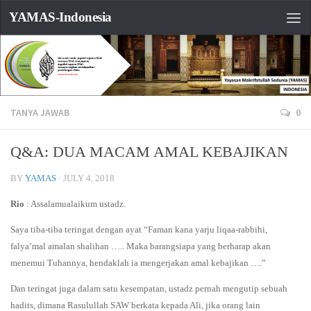
YAMAS-Indonesia
TANYA JAWAB
0
Q&A: DUA MACAM AMAL KEBAJIKAN
BY
YAMAS
·
JULY 4, 2018
Rio
: Assalamualaikum ustadz.
Saya tiba-tiba teringat dengan ayat “Faman kana yarju liqaa-rabbihi,
falya’mal amalan shalihan ….. Maka barangsiapa yang berharap akan
menemui Tuhannya, hendaklah ia mengerjakan amal kebajikan ….”
Dan teringat juga dalam satu kesempatan, ustadz pernah mengutip sebuah
hadits, dimana Rasulullah SAW berkata kepada Ali, jika orang lain