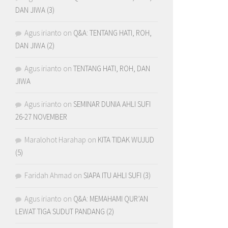
DAN JIWA (3)
Agus irianto
on
Q&A: TENTANG HATI, ROH,
DAN JIWA (2)
Agus irianto
on
TENTANG HATI, ROH, DAN
JIWA
Agus irianto
on
SEMINAR DUNIA AHLI SUFI
26-27 NOVEMBER
Maralohot Harahap
on
KITA TIDAK WUJUD
(5)
Faridah Ahmad
on
SIAPA ITU AHLI SUFI (3)
Agus irianto
on
Q&A: MEMAHAMI QUR’AN
LEWAT TIGA SUDUT PANDANG (2)