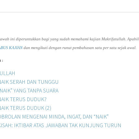
 jawab ini diperuntukkan bagi yang sudah memahami kajian Makrifatullah. Apab
ABUS KAJIAN
dan mengikuti dengan runut pembahasan satu per satu sejak awal.
 :
RULLAH
NAIK SERAH DAN TUNGGU
“NAIK” YANG TANPA SUARA
NAIK TERUS DUDUK?
NAIK TERUS DUDUK (2)
OBROLAN MENGENAI MINDA, INGAT, DAN “NAIK”
KISAH: IKTIBAR ATAS JAWABAN TAK KUNJUNG TURUN