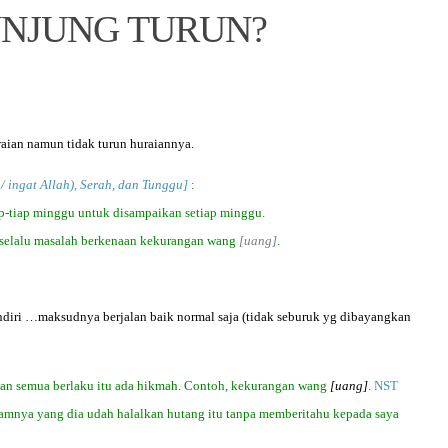
UNJUNG TURUN?
aian namun tidak turun huraiannya.
 / ingat Allah), Serah, dan Tunggu]
:
p-tiap minggu untuk disampaikan setiap minggu.
i selalu masalah berkenaan kekurangan wang
[uang]
.
endiri …maksudnya berjalan baik normal saja (tidak seburuk yg dibayangkan
 akan semua berlaku itu ada hikmah. Contoh, kekurangan wang
[uang]
.
NST
jamnya yang dia udah halalkan hutang itu tanpa memberitahu kepada saya