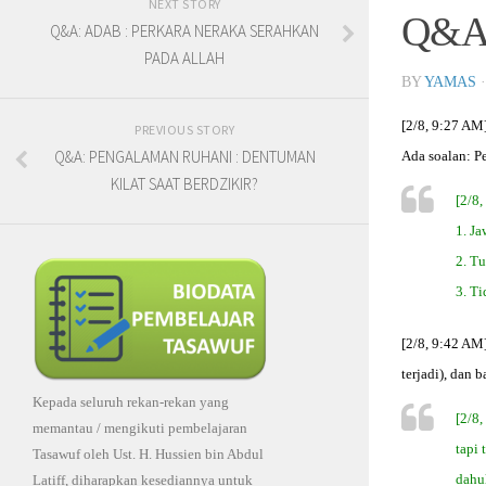
NEXT STORY
Q&A
Q&A: ADAB : PERKARA NERAKA SERAHKAN
PADA ALLAH
BY
YAMAS
[2/8, 9:27 AM]
PREVIOUS STORY
Q&A: PENGALAMAN RUHANI : DENTUMAN
Ada soalan: P
KILAT SAAT BERDZIKIR?
[2/8
1. J
2. T
3. Ti
[2/8, 9:42 AM
terjadi), dan b
Kepada seluruh rekan-rekan yang
[2/8
memantau / mengikuti pembelajaran
tapi
Tasawuf oleh Ust. H. Hussien bin Abdul
dahu
Latiff, diharapkan kesediannya untuk