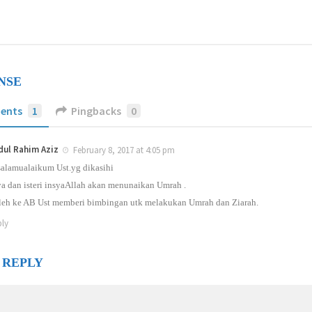
NSE
ents
1
Pingbacks
0
dul Rahim Aziz
February 8, 2017 at 4:05 pm
alamualaikum Ust.yg dikasihi
a dan isteri insyaAllah akan menunaikan Umrah .
eh ke AB Ust memberi bimbingan utk melakukan Umrah dan Ziarah.
ly
 REPLY