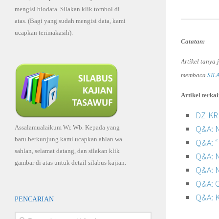
mengisi biodata. Silakan klik tombol di
atas. (Bagi yang sudah mengisi data, kami
ucapkan terimakasih).
Catatan:
Artikel tanya
membaca
SIL
Artikel terkait
DZIK
Q&A: 
Assalamualaikum Wr. Wb. Kepada yang
baru berkunjung kami ucapkan ahlan wa
Q&A: 
sahlan, selamat datang, dan silakan klik
Q&A: 
gambar di atas untuk detail silabus kajian.
Q&A: 
Q&A: 
Q&A: 
PENCARIAN