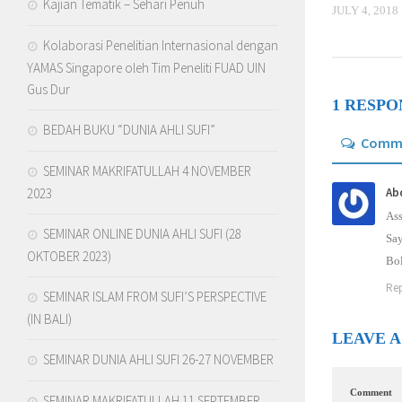
Kajian Tematik – Sehari Penuh
JULY 4, 2018
Kolaborasi Penelitian Internasional dengan
YAMAS Singapore oleh Tim Peneliti FUAD UIN
Gus Dur
1 RESPO
BEDAH BUKU “DUNIA AHLI SUFI”
Comm
SEMINAR MAKRIFATULLAH 4 NOVEMBER
2023
Ab
Ass
SEMINAR ONLINE DUNIA AHLI SUFI (28
Say
OKTOBER 2023)
Bol
Rep
SEMINAR ISLAM FROM SUFI’S PERSPECTIVE
(IN BALI)
LEAVE A
SEMINAR DUNIA AHLI SUFI 26-27 NOVEMBER
Comment
SEMINAR MAKRIFATULLAH 11 SEPTEMBER