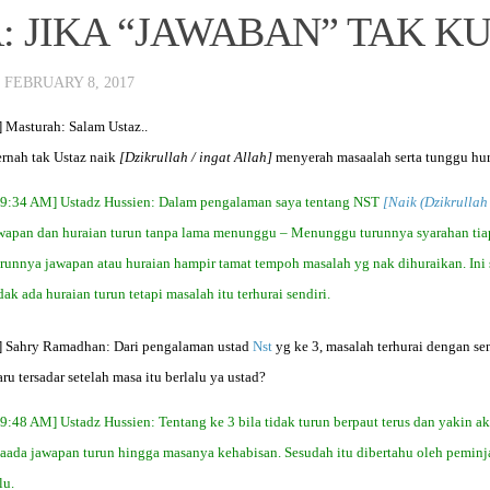
: JIKA “JAWABAN” TAK K
·
FEBRUARY 8, 2017
 ‪Masturah: Salam Ustaz..
ernah tak Ustaz naik
[Dzikrullah / ingat Allah]
menyerah masaalah serta tunggu hur
, 9:34 AM] Ustadz Hussien: Dalam pengalaman saya tentang NST
[Naik (Dzikrullah
awapan dan huraian turun tanpa lama menunggu – Menunggu turunnya syarahan tia
urunnya jawapan atau huraian hampir tamat tempoh masalah yg nak dihuraikan. In
dak ada huraian turun tetapi masalah itu terhurai sendiri.
] Sahry Ramadhan: Dari pengalaman ustad
Nst
yg ke 3, masalah terhurai dengan s
aru tersadar setelah masa itu berlalu ya ustad?
, 9:48 AM] Ustadz Hussien: Tentang ke 3 bila tidak turun berpaut terus dan yakin
 taada jawapan turun hingga masanya kehabisan. Sesudah itu dibertahu oleh pemin
lu.