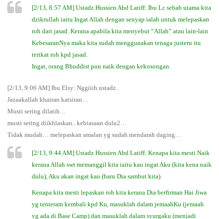
[2/13, 8:57 AM] Ustadz Hussien Abd Latiff: Ibu Lc sebab utama kita
dzikrullah iaitu Ingat Allah dengan senyap ialah untuk melepaskan
roh dari jasad. Kerana apabila kita menyebut “Allah” atau lain-lain
KebesaranNya maka kita sudah menggunakan tenaga justeru itu
terikat roh kpd jasad.
Ingat, orang Bhuddist pun naik dengan kekosongan.
[2/13, 9:06 AM] Ibu Elsy: Nggiiih ustadz..
Jazaakallah khairan katsiran…
Musti sering dilatih…
musti sering diikhlaskan.. kebiasaan dulu2…
Tidak mudah… melepaskan amalan yg sudah mendarah daging…
[2/13, 9:44 AM] Ustadz Hussien Abd Latiff: Kenapa kita mesti Naik
kerana Allah swt memanggil kita iaitu kau ingat Aku (kita kena naik
dulu), Aku akan ingat kau (baru Dia sambut kita).
Kenapa kita mesti lepaskan roh kita kerana Dia berfirman Hai Jiwa
yg tenteram kembali kpd Ku, masuklah dalam jemaahKu (jemaah
yg ada di Base Camp) dan masuklah dalam syurgaku (menjadi