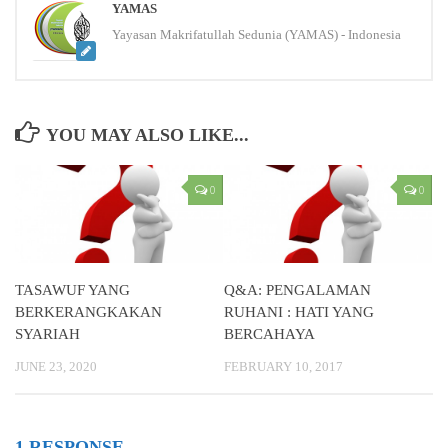
YAMAS
Yayasan Makrifatullah Sedunia (YAMAS) - Indonesia
YOU MAY ALSO LIKE...
0
0
TASAWUF YANG
Q&A: PENGALAMAN
BERKERANGKAKAN
RUHANI : HATI YANG
SYARIAH
BERCAHAYA
JUNE 23, 2020
FEBRUARY 10, 2017
1 RESPONSE