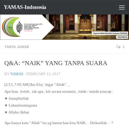
YAMAS-Indonesia
TANYA JAWAB
1
Q&A: “NAIK” YANG TANPA SUARA
BY
YAMAS
·
FEBRUARY 13, 2017
[2/13, 7:05 AM] Ibu Elsy: Ingat “Allah”…
Apa bisa.. boleh.. tak apa.. klo secara otomatis.. lidah / minda terucap :
★ Astaqfirullah
★ Lahaulawalaquata
★ Allahu Akbar
Apa hanya kata “Allah” itu yg hantar kan kita NAIK… Dzikrullah… ?