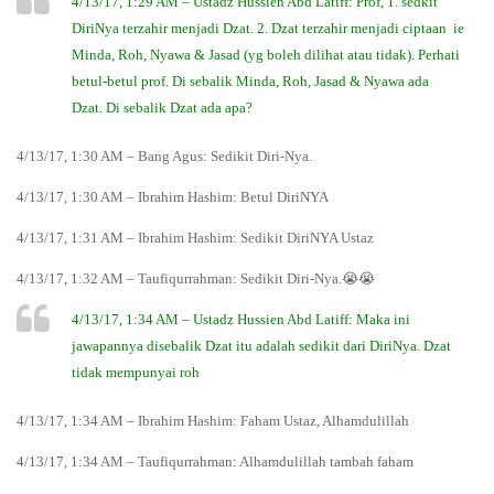
4/13/17, 1:29 AM – Ustadz Hussien Abd Latiff: Prof, 1. sedkit
DiriNya terzahir menjadi Dzat. 2. Dzat terzahir menjadi ciptaan ie
Minda, Roh, Nyawa & Jasad (yg boleh dilihat atau tidak). Perhati
betul-betul prof. Di sebalik Minda, Roh, Jasad & Nyawa ada
Dzat. Di sebalik Dzat ada apa?
4/13/17, 1:30 AM – Bang Agus: Sedikit Diri-Nya.
4/13/17, 1:30 AM – Ibrahim Hashim: Betul DiriNYA
4/13/17, 1:31 AM – Ibrahim Hashim: Sedikit DiriNYA Ustaz
4/13/17, 1:32 AM – Taufiqurrahman: Sedikit Diri-Nya.😭😭
4/13/17, 1:34 AM – Ustadz Hussien Abd Latiff: Maka ini
jawapannya disebalik Dzat itu adalah sedikit dari DiriNya. Dzat
tidak mempunyai roh
4/13/17, 1:34 AM – Ibrahim Hashim: Faham Ustaz, Alhamdulillah
4/13/17, 1:34 AM – Taufiqurrahman: Alhamdulillah tambah faham