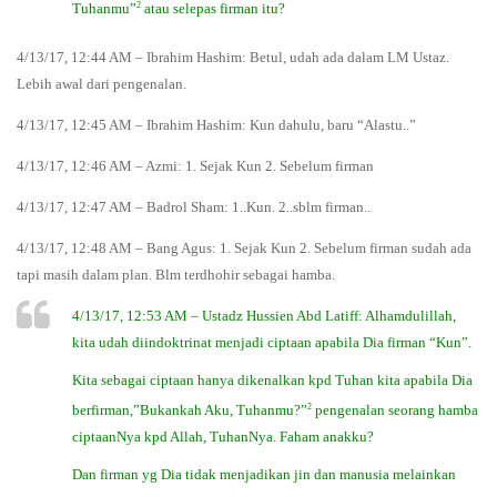
2
Tuhanmu”
atau selepas firman itu?
4/13/17, 12:44 AM – Ibrahim Hashim: Betul, udah ada dalam LM Ustaz.
Lebih awal dari pengenalan.
4/13/17, 12:45 AM – Ibrahim Hashim: Kun dahulu, baru “Alastu..”
4/13/17, 12:46 AM – Azmi: 1. Sejak Kun 2. Sebelum firman
4/13/17, 12:47 AM – Badrol Sham: 1..Kun. 2..sblm firman..
4/13/17, 12:48 AM – Bang Agus: 1. Sejak Kun 2. Sebelum firman sudah ada
tapi masih dalam plan. Blm terdhohir sebagai hamba.
4/13/17, 12:53 AM – Ustadz Hussien Abd Latiff: Alhamdulillah,
kita udah diindoktrinat menjadi ciptaan apabila Dia firman “Kun”.
Kita sebagai ciptaan hanya dikenalkan kpd Tuhan kita apabila Dia
2
berfirman,”Bukankah Aku, Tuhanmu?”
pengenalan seorang hamba
ciptaanNya kpd Allah, TuhanNya.
Faham anakku?
Dan firman yg Dia tidak menjadikan jin dan manusia melainkan