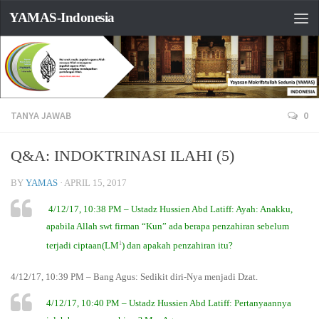
YAMAS-Indonesia
TANYA JAWAB
0
Q&A: INDOKTRINASI ILAHI (5)
BY
YAMAS
·
APRIL 15, 2017
4/12/17, 10:38 PM – Ustadz Hussien Abd Latiff: Ayah: Anakku,
apabila Allah swt firman “Kun” ada berapa penzahiran sebelum
1
terjadi ciptaan(LM
) dan apakah penzahiran itu?
4/12/17, 10:39 PM – Bang Agus: Sedikit diri-Nya menjadi Dzat.
4/12/17, 10:40 PM – Ustadz Hussien Abd Latiff: Pertanyaannya