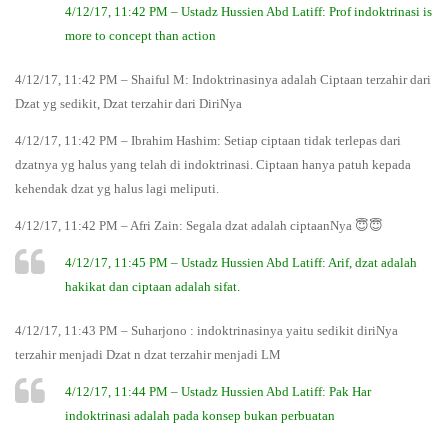
4/12/17, 11:42 PM – Ustadz Hussien Abd Latiff: Prof indoktrinasi is
more to concept than action
4/12/17, 11:42 PM – Shaiful M: Indoktrinasinya adalah Ciptaan terzahir dari
Dzat yg sedikit, Dzat terzahir dari DiriNya
4/12/17, 11:42 PM – Ibrahim Hashim: Setiap ciptaan tidak terlepas dari
dzatnya yg halus yang telah di indoktrinasi. Ciptaan hanya patuh kepada
kehendak dzat yg halus lagi meliputi.
4/12/17, 11:42 PM – Afri Zain: Segala dzat adalah ciptaanNya 😇😇
4/12/17, 11:45 PM – Ustadz Hussien Abd Latiff: Arif, dzat adalah
hakikat dan ciptaan adalah sifat.
4/12/17, 11:43 PM – Suharjono : indoktrinasinya yaitu sedikit diriNya
terzahir menjadi Dzat n dzat terzahir menjadi LM
4/12/17, 11:44 PM – Ustadz Hussien Abd Latiff: Pak Har
indoktrinasi adalah pada konsep bukan perbuatan