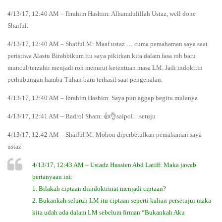
4/13/17, 12:40 AM – Ibrahim Hashim: Alhamdulillah Ustaz, well done
Shaiful.
4/13/17, 12:40 AM – Shaiful M: Maaf ustaz … cuma pemahaman saya saat
peristiwa Alastu Birabbikum itu saya pikirkan kita dalam fasa roh baru
muncul/terzahir menjadi roh menurut ketentuan masa LM. Jadi indoktrin
perhubungan hamba-Tuhan baru terhasil saat pengenalan.
4/13/17, 12:40 AM – Ibrahim Hashim: Saya pun aggap begitu mulanya
4/13/17, 12:41 AM – Badrol Sham: 👍👌saipol…setuju
4/13/17, 12:42 AM – Shaiful M: Mohon diperbetulkan pemahaman saya
ustaz
4/13/17, 12:43 AM – Ustadz Hussien Abd Latiff: Maka jawab
pertanyaan ini:
1. Bilakah ciptaan diindoktrinat menjadi ciptaan?
2. Bukankah seluruh LM itu ciptaan seperti kalian persetujui maka
kita udah ada dalam LM sebelum firman “Bukankah Aku