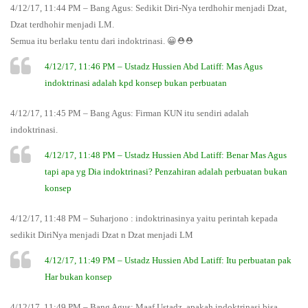
4/12/17, 11:44 PM – Bang Agus: Sedikit Diri-Nya terdhohir menjadi Dzat,
Dzat terdhohir menjadi LM.
Semua itu berlaku tentu dari indoktrinasi. 😀⛑⛑
4/12/17, 11:46 PM – Ustadz Hussien Abd Latiff: Mas Agus
indoktrinasi adalah kpd konsep bukan perbuatan
4/12/17, 11:45 PM – Bang Agus: Firman KUN itu sendiri adalah
indoktrinasi.
4/12/17, 11:48 PM – Ustadz Hussien Abd Latiff: Benar Mas Agus
tapi apa yg Dia indoktrinasi? Penzahiran adalah perbuatan bukan
konsep
4/12/17, 11:48 PM – Suharjono : indoktrinasinya yaitu perintah kepada
sedikit DiriNya menjadi Dzat n Dzat menjadi LM
4/12/17, 11:49 PM – Ustadz Hussien Abd Latiff: Itu perbuatan pak
Har bukan konsep
4/12/17, 11:49 PM – Bang Agus: Maaf Ustadz, apakah indoktrinasi bisa