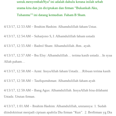
3
untuk.menyembahNya
ini adalah dahulu kerana inilah sebab
utama kita dan jin diciptakan dan firman “Bukankah Aku,
2
Tuhanmu”
ini datang kemudian. Faham B Sham.
4/13/17, 12:53 AM – Ibrahim Hashim: Alhamdulillah faham Ustaz.
4/13/17, 12:54 AM – Suharjono S, I: Alhamdulillah faham ustadz
4/13/17, 12:55 AM – Badrol Sham: Alhamdulillah..fhm.. ayah.
4/13/17, 12:57 AM – Ibu Elsy: Alhamdulillah… terima kasih ustadz…In syaa
Allah paham…
4/13/17, 12:58 AM – Azmi: InsyaAllah faham Ustadz….Ribuan terima kasih
4/13/17, 12:58 AM – Taufiqurrahman: Alhamdulillah faham ayah
4/13/17, 12:59 AM – Bang Agus: Alhamdulillah. InsyaAllah bisa difahami
Ustadz. Urutan firman.
4/13/17, 1:01 AM – Ibrahim Hashim: Alhamdulillah, urutannya: 1. Sudah
diindoktrinat menjadi ciptaan apabila Dia firman “Kun”. 2. Berfirman yg Dia