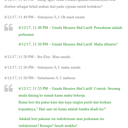
disebut sebagai bekal arahan dari pada ciptaan untuk berlakon?
4/12/17, 11:49 PM – Suharjono S, I: Oh maaf ustadz
4/12/17, 11:49 PM – Ustadz Hussien Abd Latiff: Penzahiran adalah
perbuatan
4/12/17, 11:50 PM – Ustadz Hussien Abd Latiff: Mahu dibantu?
4/12/17, 11:50 PM – Ibu Elsy: Mau ustadz…
4/12/17, 11:50 PM – Suharjono S, I: mahu ustadz
4/12/17, 11:50 PM – Suharmono S, I: mahuuu
4/12/17, 11:55 PM – Ustadz Hussien Abd Latiff: Contoh: Seorang
muda datang ke rumah kamu mahu bekerja.
Kamu beri dia pakai kain dan baju singlet putih dan berkata
kepadanya,” Dari saat ini kamu adalah hamba abadi ku!”
Adakah beri pakaian itu indoktrinasi atau perkataan itu
indoktrinasi? Kenapa? Jawab anakku!