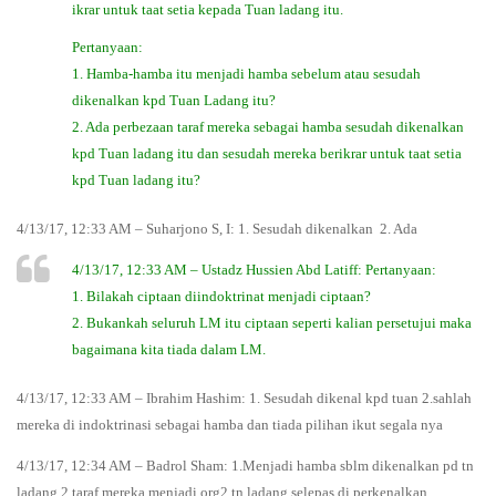
ikrar untuk taat setia kepada Tuan ladang itu.
Pertanyaan:
1. Hamba-hamba itu menjadi hamba sebelum atau sesudah
dikenalkan kpd Tuan Ladang itu?
2. Ada perbezaan taraf mereka sebagai hamba sesudah dikenalkan
kpd Tuan ladang itu dan sesudah mereka berikrar untuk taat setia
kpd Tuan ladang itu?
4/13/17, 12:33 AM – Suharjono S, I: 1. Sesudah dikenalkan 2. Ada
4/13/17, 12:33 AM – Ustadz Hussien Abd Latiff: Pertanyaan:
1. Bilakah ciptaan diindoktrinat menjadi ciptaan?
2. Bukankah seluruh LM itu ciptaan seperti kalian persetujui maka
bagaimana kita tiada dalam LM.
4/13/17, 12:33 AM – Ibrahim Hashim: 1. Sesudah dikenal kpd tuan 2.sahlah
mereka di indoktrinasi sebagai hamba dan tiada pilihan ikut segala nya
4/13/17, 12:34 AM – Badrol Sham: 1.Menjadi hamba sblm dikenalkan pd tn
ladang 2 taraf mereka menjadi org2 tn ladang selepas di perkenalkan