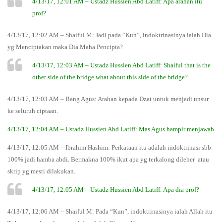
4/13/17, 12:01 AM – Ustadz Hussien Abd Latiff: Apa arahan itu
prof?
4/13/17, 12:02 AM – Shaiful M: Jadi pada “Kun”, indoktrinasinya ialah Dia
yg Menciptakan maka Dia Maha Pencipta?
4/13/17, 12:03 AM – Ustadz Hussien Abd Latiff: Shaiful that is the
other side of the bridge what about this side of the bridge?
4/13/17, 12:03 AM – Bang Agus: Arahan kepada Dzat untuk menjadi unsur
ke seluruh ciptaan.
4/13/17, 12:04 AM – Ustadz Hussien Abd Latiff: Mas Agus hampir menjawab
4/13/17, 12:05 AM – Ibrahim Hashim: Perkataan itu adalah indoktrinasi sbb
100% jadi hamba abdi. Bermakna 100% ikut apa yg terkalong dileher atau
skrip yg mesti dilakukan.
4/13/17, 12:05 AM – Ustadz Hussien Abd Latiff: Apa dia prof?
4/13/17, 12:06 AM – Shaiful M: Pada “Kun”, indoktrinasinya ialah Allah itu