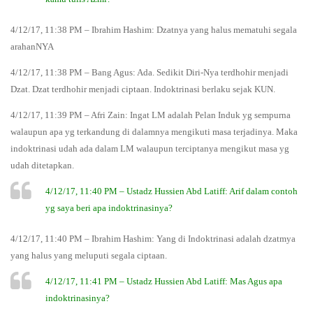
4/12/17, 11:38 PM – Ibrahim Hashim: Dzatnya yang halus mematuhi segala
arahanNYA
4/12/17, 11:38 PM – Bang Agus: Ada. Sedikit Diri-Nya terdhohir menjadi
Dzat. Dzat terdhohir menjadi ciptaan. Indoktrinasi berlaku sejak KUN.
4/12/17, 11:39 PM – Afri Zain: Ingat LM adalah Pelan Induk yg sempurna
walaupun apa yg terkandung di dalamnya mengikuti masa terjadinya. Maka
indoktrinasi udah ada dalam LM walaupun terciptanya mengikut masa yg
udah ditetapkan.
4/12/17, 11:40 PM – Ustadz Hussien Abd Latiff: Arif dalam contoh
yg saya beri apa indoktrinasinya?
4/12/17, 11:40 PM – Ibrahim Hashim: Yang di Indoktrinasi adalah dzatmya
yang halus yang meluputi segala ciptaan.
4/12/17, 11:41 PM – Ustadz Hussien Abd Latiff: Mas Agus apa
indoktrinasinya?