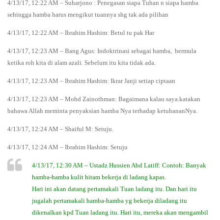
4/13/17, 12:22 AM – Suharjono : Penegasan siapa Tuhan n siapa hamba
sehingga hamba harus mengikut tuannya shg tak ada pilihan
4/13/17, 12:22 AM – Ibrahim Hashim: Betul tu pak Har
4/13/17, 12:23 AM – Bang Agus: Indoktrinasi sebagai hamba, bermula
ketika roh kita di alam azali. Sebelum itu kita tidak ada.
4/13/17, 12:23 AM – Ibrahim Hashim: Ikrar Janji setiap ciptaan
4/13/17, 12:23 AM – Mohd Zainothman: Bagaimana kalau saya.katakan
bahawa Allah meminta penyaksian hamba Nya terhadap ketuhananNya.
4/13/17, 12:24 AM – Shaiful M: Setuju.
4/13/17, 12:24 AM – Ibrahim Hashim: Setuju
4/13/17, 12:30 AM – Ustadz Hussien Abd Latiff: Contoh: Banyak
hamba-hamba kulit hitam bekerja di ladang kapas.
Hari ini akan datang pertamakali Tuan ladang itu. Dan hari itu
jugalah pertamakali hamba-hamba yg bekerja diladang itu
dikenalkan kpd Tuan ladang itu. Hari itu, mereka akan mengambil