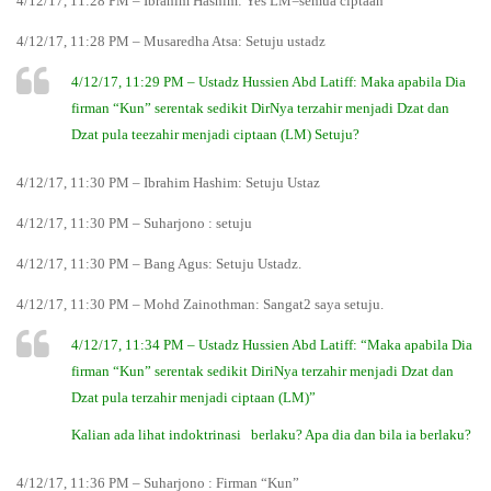
4/12/17, 11:28 PM – Ibrahim Hashim: Yes LM=semua ciptaan
4/12/17, 11:28 PM – Musaredha Atsa: Setuju ustadz
4/12/17, 11:29 PM – Ustadz Hussien Abd Latiff: Maka apabila Dia
firman “Kun” serentak sedikit DirNya terzahir menjadi Dzat dan
Dzat pula teezahir menjadi ciptaan (LM) Setuju?
4/12/17, 11:30 PM – Ibrahim Hashim: Setuju Ustaz
4/12/17, 11:30 PM – Suharjono : setuju
4/12/17, 11:30 PM – Bang Agus: Setuju Ustadz.
4/12/17, 11:30 PM – Mohd Zainothman: Sangat2 saya setuju.
4/12/17, 11:34 PM – Ustadz Hussien Abd Latiff: “Maka apabila Dia
firman “Kun” serentak sedikit DiriNya terzahir menjadi Dzat dan
Dzat pula terzahir menjadi ciptaan (LM)”
Kalian ada lihat indoktrinasi berlaku? Apa dia dan bila ia berlaku?
4/12/17, 11:36 PM – Suharjono : Firman “Kun”