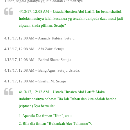
Tuhan, segala-galanya yg lain adalah CiptaanNya.
4/13/17, 12:08 AM – Ustadz Hussien Abd Latiff: Itu benar shaiful.
Indoktrinasinya ialah kesemua yg terzahir daripada dzat mesti jadi
ciptaan, tiada pilihan. Setuju?
4/13/17, 12:08 AM – Asmady Kabisa: Setuju
4/13/17, 12:08 AM – Afri Zain: Setuju
4/13/17, 12:08 AM – Badrol Sham: Setuju
4/13/17, 12:08 AM – Bang Agus: Setuju Ustadz.
4/13/17, 12:08 AM – Shaiful M: Setuju
4/13/17, 12:12 AM – Ustadz Hussien Abd Latiff: Maka
indoktrinasinya bahawa Dia-lah Tuhan dan kita adalah hamba
(ciptaan) Nya bermula:
1. Apabila Dia firman “Kun”, atau
2
2. Bila dia firman “Bukankah Aku Tuhanmu”
.