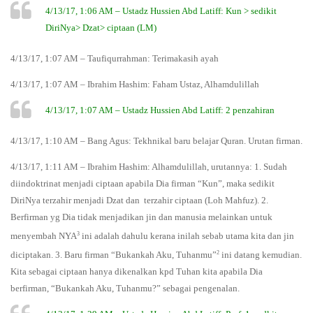
4/13/17, 1:06 AM – Ustadz Hussien Abd Latiff: Kun > sedikit
DiriNya> Dzat> ciptaan (LM)
4/13/17, 1:07 AM – Taufiqurrahman: Terimakasih ayah
4/13/17, 1:07 AM – Ibrahim Hashim: Faham Ustaz, Alhamdulillah
4/13/17, 1:07 AM – Ustadz Hussien Abd Latiff: 2 penzahiran
4/13/17, 1:10 AM – Bang Agus: Tekhnikal baru belajar Quran. Urutan firman.
4/13/17, 1:11 AM – Ibrahim Hashim: Alhamdulillah, urutannya: 1. Sudah
diindoktrinat menjadi ciptaan apabila Dia firman “Kun”, maka sedikit
DiriNya terzahir menjadi Dzat dan terzahir ciptaan (Loh Mahfuz). 2.
Berfirman yg Dia tidak menjadikan jin dan manusia melainkan untuk
3
menyembah NYA
ini adalah dahulu kerana inilah sebab utama kita dan jin
2
diciptakan. 3. Baru firman “Bukankah Aku, Tuhanmu”
ini datang kemudian.
Kita sebagai ciptaan hanya dikenalkan kpd Tuhan kita apabila Dia
berfirman, “Bukankah Aku, Tuhanmu?” sebagai pengenalan.