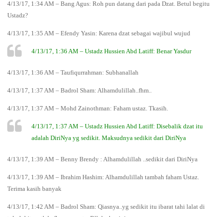
4/13/17, 1:34 AM – Bang Agus: Roh pun datang dari pada Dzat. Betul begitu
Ustadz?
4/13/17, 1:35 AM – Efendy Yasin: Karena dzat sebagai wajibul wujud
4/13/17, 1:36 AM – Ustadz Hussien Abd Latiff: Benar Yasdur
4/13/17, 1:36 AM – Taufiqurrahman: Subhanallah
4/13/17, 1:37 AM – Badrol Sham: Alhamdulillah..fhm..
4/13/17, 1:37 AM – Mohd Zainothman: Faham ustaz. Tkasih.
4/13/17, 1:37 AM – Ustadz Hussien Abd Latiff: Disebalik dzat itu
adalah DiriNya yg sedikit. Maksudnya sedikit dari DiriNya
4/13/17, 1:39 AM – Benny Brendy : Alhamdulillah ..sedikit dari DiriNya
4/13/17, 1:39 AM – Ibrahim Hashim: Alhamdulillah tambah faham Ustaz.
Terima kasih banyak
4/13/17, 1:42 AM – Badrol Sham: Qiasnya..yg sedikit itu ibarat tahi lalat di