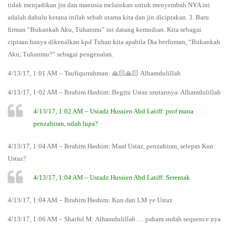
tidak menjadikan jin dan manusia melainkan untuk menyembah NYA ini
adalah dahulu kerana inilah sebab utama kita dan jin diciptakan. 3. Baru
firman “Bukankah Aku, Tuhanmu” ini datang kemudian. Kita sebagai
ciptaan hanya dikenalkan kpd Tuhan kita apabila Dia berfirman, “Bukankah
Aku, Tuhanmu?” sebagai pengenalan.
4/13/17, 1:01 AM – Taufiqurrahman: 🙏🏻🙏🏻 Alhamdulillah
4/13/17, 1:02 AM – Ibrahim Hashim: Begitu Ustaz urutannya. Alhamdulillah
4/13/17, 1:02 AM – Ustadz Hussien Abd Latiff: prof mana
penzahiran, udah lupa?
4/13/17, 1:04 AM – Ibrahim Hashim: Maaf Ustaz, penzahiran, selepas Kun
Ustaz?
4/13/17, 1:04 AM – Ustadz Hussien Abd Latiff: Serentak
4/13/17, 1:04 AM – Ibrahim Hashim: Kun dan LM ye Ustaz
4/13/17, 1:06 AM – Shaiful M: Alhamdulillah…. paham sudah sequence nya