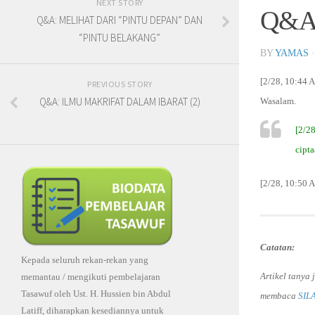
NEXT STORY
Q&A
Q&A: MELIHAT DARI “PINTU DEPAN” DAN
“PINTU BELAKANG”
BY
YAMAS
[2/28, 10:44 
PREVIOUS STORY
Q&A: ILMU MAKRIFAT DALAM IBARAT (2)
Wasalam.
[2/2
cipt
[2/28, 10:50 
Catatan:
Kepada seluruh rekan-rekan yang
Artikel tanya
memantau / mengikuti pembelajaran
Tasawuf oleh Ust. H. Hussien bin Abdul
membaca
SIL
Latiff, diharapkan kesediannya untuk