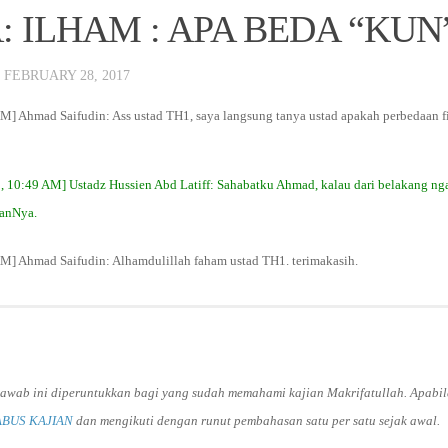
: ILHAM : APA BEDA “KUN
·
FEBRUARY 28, 2017
AM] Ahmad Saifudin: Ass ustad TH1, saya langsung tanya ustad apakah perbedaan 
8, 10:49 AM] Ustadz Hussien Abd Latiff: Sahabatku Ahmad, kalau dari belakang ng
aanNya.
AM] Ahmad Saifudin: Alhamdulillah faham ustad TH1. terimakasih.
 jawab ini diperuntukkan bagi yang sudah memahami kajian Makrifatullah. Apab
ABUS KAJIAN
dan mengikuti dengan runut pembahasan satu per satu sejak awal.