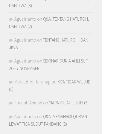
DAN JIWA (3)
Agus irianto
on
Q&A: TENTANG HATI, ROH,
DAN JIWA (2)
Agus irianto
on
TENTANG HATI, ROH, DAN
JIWA
Agus irianto
on
SEMINAR DUNIA AHLI SUFI
26-27 NOVEMBER
Maralohot Harahap
on
KITA TIDAK WUJUD
(5)
Faridah Ahmad
on
SIAPA ITU AHLI SUFI (3)
Agus irianto
on
Q&A: MEMAHAMI QUR’AN
LEWAT TIGA SUDUT PANDANG (2)