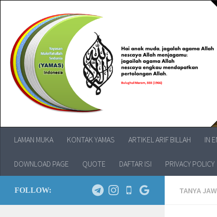
LAMAN MUKA
KONTAK YAMAS
ARTIKEL ARIF BILLAH
IN 
DOWNLOAD PAGE
QUOTE
DAFTAR ISI
PRIVACY POLICY
TANYA JA
FOLLOW: