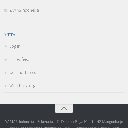
YAMAS Indonesia
META
Log in
Entries feed
Comments feed
WordPress.org
YAMAS-Indonesia || Sekretariat : Jl. Durenan Raya No 41 – 42 Mangunharjo
Tembalang Semarang, Indonesia || Email : yamasindonesia@gmail.com