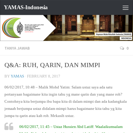
YAMAS-Indonesia
TANYA JAWAB
0
Q&A: RUH, QARIN, DAN MIMPI
BY
YAMAS
·
FEBRUARY 8, 2017
06/02/2017, 10:48 – Malik Mohd Yatim: Salam ustaz saya ada satu
pertanyaan bagaimane kita ingin tahu yg mane qarin dan yang mane roh?
Contohnya kita berjumpa ibu bapa kita di dalam mimpi dan ada kadangkala
jemaah berjumpa ustaz didalam mimpi harus bagaimane kita tahu yg kita
jumpa tu qarin atau kah roh. Mekasih ustaz.
06/02/2017, 11:45 – Ustaz Hussien Abd Latiff: Waalaikumsalam