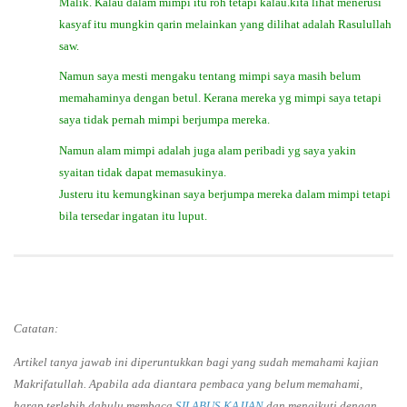
Malik. Kalau dalam mimpi itu roh tetapi kalau.kita lihat menerusi
kasyaf itu mungkin qarin melainkan yang dilihat adalah Rasulullah
saw.
Namun saya mesti mengaku tentang mimpi saya masih belum
memahaminya dengan betul. Kerana mereka yg mimpi saya tetapi
saya tidak pernah mimpi berjumpa mereka.
Namun alam mimpi adalah juga alam peribadi yg saya yakin
syaitan tidak dapat memasukinya.
Justeru itu kemungkinan saya berjumpa mereka dalam mimpi tetapi
bila tersedar ingatan itu luput.
Catatan:
Artikel tanya jawab ini diperuntukkan bagi yang sudah memahami kajian
Makrifatullah. Apabila ada diantara pembaca yang belum memahami,
harap terlebih dahulu membaca
SILABUS KAJIAN
dan mengikuti dengan