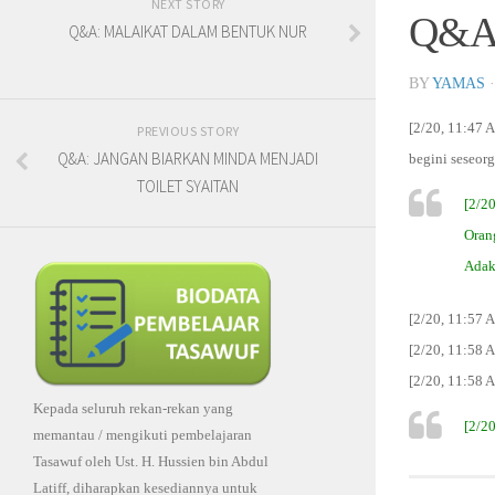
NEXT STORY
Q&A
Q&A: MALAIKAT DALAM BENTUK NUR
BY
YAMAS
[2/20, 11:47 A
PREVIOUS STORY
Q&A: JANGAN BIARKAN MINDA MENJADI
begini seseor
TOILET SYAITAN
[2/2
Orang
Adak
[2/20, 11:57 A
[2/20, 11:58 
[2/20, 11:58 
Kepada seluruh rekan-rekan yang
[2/2
memantau / mengikuti pembelajaran
Tasawuf oleh Ust. H. Hussien bin Abdul
Latiff, diharapkan kesediannya untuk