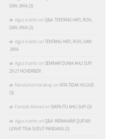
DAN JIWA (3)
Agus irianto
on
Q&A: TENTANG HATI, ROH,
DAN JIWA (2)
Agus irianto
on
TENTANG HATI, ROH, DAN
JIWA
Agus irianto
on
SEMINAR DUNIA AHLI SUFI
26-27 NOVEMBER
Maralohot Harahap
on
KITA TIDAK WUJUD
(5)
Faridah Ahmad
on
SIAPA ITU AHLI SUFI (3)
Agus irianto
on
Q&A: MEMAHAMI QUR’AN
LEWAT TIGA SUDUT PANDANG (2)