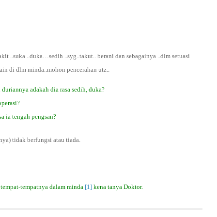
it ..suka ..duka…sedih ..syg..takut.. berani dan sebagainya ..dlm setuasi
lain di dlm minda..mohon pencerahan utz..
 duriannya adakah dia rasa sedih, duka?
operasi?
a ia tengah pengsan?
ya) tidak berfungsi atau tiada.
an tempat-tempatnya dalam minda
[1]
kena tanya Doktor.