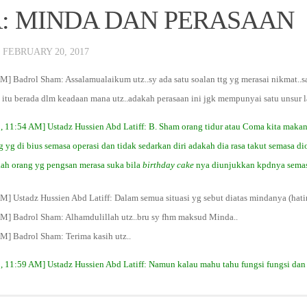
: MINDA DAN PERASAAN
·
FEBRUARY 20, 2017
M] Badrol Sham: Assalamualaikum utz..sy ada satu soalan ttg yg merasai nikmat..sak
g itu berada dlm keadaan mana utz..adakah perasaan ini jgk mempunyai satu unsur 
0, 11:54 AM] Ustadz Hussien Abd Latiff: B. Sham orang tidur atau Coma kita makan
 yg di bius semasa operasi dan tidak sedarkan diri adakah dia rasa takut semasa di
ah orang yg pengsan merasa suka bila
birthday cake
nya diunjukkan kpdnya semas
M] Ustadz Hussien Abd Latiff: Dalam semua situasi yg sebut diatas mindanya (hatin
AM] Badrol Sham: Alhamdulillah utz..bru sy fhm maksud Minda..
AM] Badrol Sham: Terima kasih utz..
0, 11:59 AM] Ustadz Hussien Abd Latiff: Namun kalau mahu tahu fungsi fungsi d