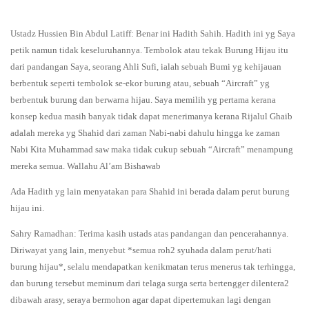
Ustadz Hussien Bin Abdul Latiff: Benar ini Hadith Sahih. Hadith ini yg Saya
petik namun tidak keseluruhannya. Tembolok atau tekak Burung Hijau itu
dari pandangan Saya, seorang Ahli Sufi, ialah sebuah Bumi yg kehijauan
berbentuk seperti tembolok se-ekor burung atau, sebuah “Aircraft” yg
berbentuk burung dan berwarna hijau. Saya memilih yg pertama kerana
konsep kedua masih banyak tidak dapat menerimanya kerana Rijalul Ghaib
adalah mereka yg Shahid dari zaman Nabi-nabi dahulu hingga ke zaman
Nabi Kita Muhammad saw maka tidak cukup sebuah “Aircraft” menampung
mereka semua. Wallahu Al’am Bishawab
Ada Hadith yg lain menyatakan para Shahid ini berada dalam perut burung
hijau ini.
Sahry Ramadhan: Terima kasih ustads atas pandangan dan pencerahannya.
Diriwayat yang lain, menyebut *semua roh2 syuhada dalam perut/hati
burung hijau*, selalu mendapatkan kenikmatan terus menerus tak terhingga,
dan burung tersebut meminum dari telaga surga serta bertengger dilentera2
dibawah arasy, seraya bermohon agar dapat dipertemukan lagi dengan