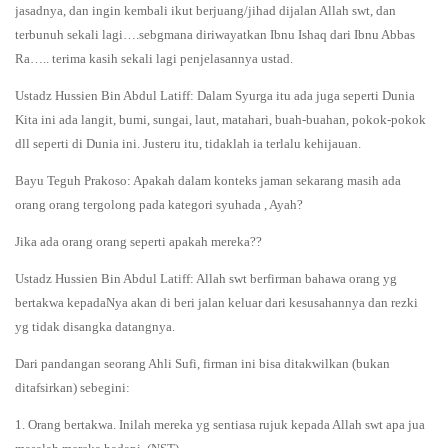
jasadnya, dan ingin kembali ikut berjuang/jihad dijalan Allah swt, dan
terbunuh sekali lagi….sebgmana diriwayatkan Ibnu Ishaq dari Ibnu Abbas
Ra….. terima kasih sekali lagi penjelasannya ustad.
Ustadz Hussien Bin Abdul Latiff: Dalam Syurga itu ada juga seperti Dunia
Kita ini ada langit, bumi, sungai, laut, matahari, buah-buahan, pokok-pokok
dll seperti di Dunia ini. Justeru itu, tidaklah ia terlalu kehijauan.
Bayu Teguh Prakoso: Apakah dalam konteks jaman sekarang masih ada
orang orang tergolong pada kategori syuhada , Ayah?
Jika ada orang orang seperti apakah mereka??
Ustadz Hussien Bin Abdul Latiff: Allah swt berfirman bahawa orang yg
bertakwa kepadaNya akan di beri jalan keluar dari kesusahannya dan rezki
yg tidak disangka datangnya.
Dari pandangan seorang Ahli Sufi, firman ini bisa ditakwilkan (bukan
ditafsirkan) sebegini:
1. Orang bertakwa. Inilah mereka yg sentiasa rujuk kepada Allah swt apa jua