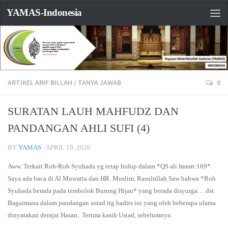
YAMAS-Indonesia
ARTIKEL ARIF BILLAH
/
TANYA JAWAB
0
SURATAN LAUH MAHFUDZ DAN
PANDANGAN AHLI SUFI (4)
BY
YAMAS
·
APRIL 19, 2020
Aww. Terkait Roh-Roh Syuhada yg tetap hidup dalam *QS ali Imran:169*.
Saya ada baca di Al Muwatta dan HR. Muslim, Rasulullah Saw bahwa *Roh
Syuhada berada pada tembolok Burung Hijau* yang berada disyurga… dst.
Bagaimana dalam pandangan ustad ttg hadits ini yang oleh beberapa ulama
dinyatakan derajat Hasan.. Terima kasih Ustad, sebelumnya.