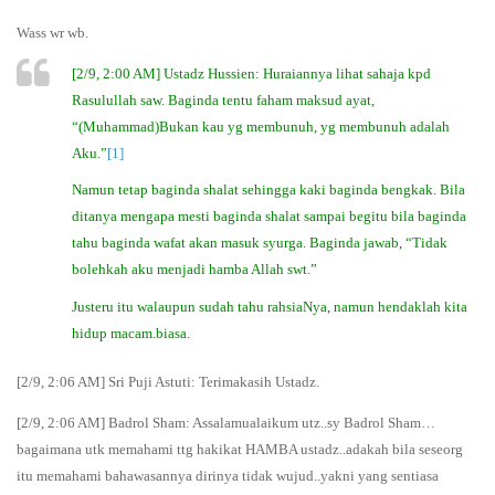
Wass wr wb.
[2/9, 2:00 AM] Ustadz Hussien: Huraiannya lihat sahaja kpd
Rasulullah saw. Baginda tentu faham maksud ayat,
“(Muhammad)Bukan kau yg membunuh, yg membunuh adalah
Aku.”
[1]
Namun tetap baginda shalat sehingga kaki baginda bengkak. Bila
ditanya mengapa mesti baginda shalat sampai begitu bila baginda
tahu baginda wafat akan masuk syurga. Baginda jawab, “Tidak
bolehkah aku menjadi hamba Allah swt.”
Justeru itu walaupun sudah tahu rahsiaNya, namun hendaklah kita
hidup macam.biasa.
[2/9, 2:06 AM] Sri Puji Astuti: Terimakasih Ustadz.
[2/9, 2:06 AM] Badrol Sham: Assalamualaikum utz..sy Badrol Sham…
bagaimana utk memahami ttg hakikat HAMBA ustadz..adakah bila seseorg
itu memahami bahawasannya dirinya tidak wujud..yakni yang sentiasa