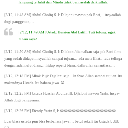
langsung terJahit dan Minda tidak bermasalah dzikrullah.
[2/12, 11:48 AM] Abdul Choliq S. I: Dilajoni mawon pak Rosi,…insyaallah
dugi panggenan,…
[2/12, 11:49 AM] Ustadz Hussien Abd Latiff: Tuti tolong, ngak
faham saya!
[2/12, 11:50 AM] Abdul Choliq S. I: Dilakoni/diamalkan saja pak Rosi ilmu
yang sudah didapat insyaallah sampai tujuan,…ada mata lihat,…ada telinga
dengar,..ada mulut diam,…hidup seperti biasa,..dzikrullah senantiasa,…
[2/12, 12:18 PM] Mbak Puji: Dijalani saja…In Syaa Allah sampai tujuan. Itu
maksudnya Ustadz. Itu bahasa jawa. 😀
[2/12, 12:25 PM] Ustadz Hussien Abd Latiff: Dijaloni mawon Yasin, insya-
Allah dugi panggenan.
[2/12, 12:26 PM] Efendy Yasin S, I: 😄😄😄😄😄😄😄😄😄😄😄😄😄😄
Luar biasa ustadz pun bisa berbahasa jawa … betul sekali itu Ustadz 👍🏻👍🏻