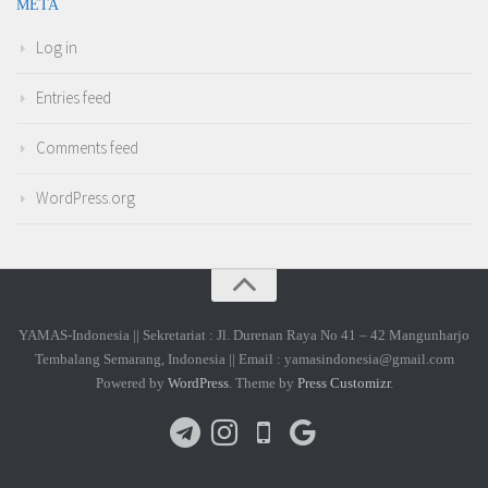
META
Log in
Entries feed
Comments feed
WordPress.org
YAMAS-Indonesia || Sekretariat : Jl. Durenan Raya No 41 – 42 Mangunharjo
Tembalang Semarang, Indonesia || Email : yamasindonesia@gmail.com
Powered by
WordPress
. Theme by
Press Customizr
.