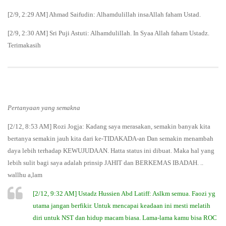
[2/9, 2:29 AM] ‪Ahmad Saifudin: Alhamdulillah insaAllah faham Ustad.
[2/9, 2:30 AM] Sri Puji Astuti: Alhamdulillah. In Syaa Allah faham Ustadz.
Terimakasih
Pertanyaan yang semakna
[2/12, 8:53 AM] Rozi Jogja: Kadang saya merasakan, semakin banyak kita
bertanya semakin jauh kita dari ke-TIDAKADA-an Dan semakin menambah
daya lebih terhadap KEWUJUDAAN. Hatta status ini dibuat. Maka hal yang
lebih sulit bagi saya adalah prinsip JAHIT dan BERKEMAS IBADAH. ..
wallhu a,lam
[2/12, 9:32 AM] Ustadz Hussien Abd Latiff: Aslkm semua. Faozi yg
utama jangan berfikir. Untuk mencapai keadaan ini mesti melatih
diri untuk NST dan hidup macam biasa. Lama-lama kamu bisa ROC