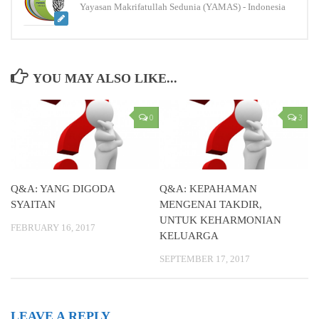
Yayasan Makrifatullah Sedunia (YAMAS) - Indonesia
YOU MAY ALSO LIKE...
0
3
Q&A: YANG DIGODA
Q&A: KEPAHAMAN
SYAITAN
MENGENAI TAKDIR,
UNTUK KEHARMONIAN
FEBRUARY 16, 2017
KELUARGA
SEPTEMBER 17, 2017
LEAVE A REPLY