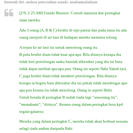
berserah diri..mohon pencerahan ustadz..assalamualaikum
[2/9, 2:25 AM] Ustadz Hussien: Contoh manusia dan peringkat
iman mereka:
Ada 3 orang (A, B & C) berdiri di tepi pantai dan pada masa itu ada
orang menjerit di air laut di hadapan mereka meminta tolong.
A terjun ke air laut itu untuk menolong orang itu.
B pula berdiri diam tidak buat apa-apa. Bila ditanya kenapa dia
tidak beri pertolongan maka barulah diketahui yang dia ini buta
tidak dapat melihat apa-apa pun. Orang ini seperti Nabi Yakub (as).
C juga berdiri diam tidak memberi pertolongan. Bila ditanya
kenapa ia begitu baru diketahui dia ini pekak tidak mendengar apa-
apa pun kerana itu tidak menolong. Orang in seperti Hidir.
Untuk berada di peringkat B sudah tiada lagi “seseorang itu”;
“memahami”; “dirinya”. Kerana orang dalam.peringkat buta kpd
segala-galanya.
Mereka yang dalam peringkat C, mereka tidak akan berbuat sesuatu
selagi tiada arahan daripada Ilahi.