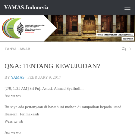
YAMAS-Indonesia
TANYA JAWAB
0
Q&A: TENTANG KEWUJUDAN?
BY
YAMAS
·
FEBRUARY 9, 2017
[2/9, 1:35 AM] Sri Puji Astuti: Ahmad Syaifudin:
Ass wr wb.
Bu saya ada pertanyaan di bawah ini mohon di sampaikan kepada ustad
Hussein. Terimakasih
Wass wr wb
Ass wr wb