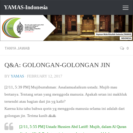
YAMAS-Indonesia
TANYA JAWAB
0
Q&A: GOLONGAN-GOLONGAN JIN
BY
YAMAS
·
FEBRUARY 12, 2017
[2/11, 5:39 PM] Mujiburrahman: Assalamualaikum ustadz. Mujib mau
bertanya. Tentang setan yang menggoda manusia. Apakah setan ini makhluk
tersendri atau bagian dari jin yg kafir?
Karena kita tahu bahwa qorin yg menggoda manusia selama ini adalah dari
golongan jin. Terima kasih 🙏🙏
[2/11, 5:55 PM] Ustadz Hussien Abd Latiff: Mujib, dalam Al Quran