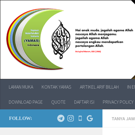
LAMAN MUKA
KONTAK YAMAS
ARTIKEL ARIF BILLAH
IN 
DOWNLOAD PAGE
QUOTE
DAFTAR ISI
PRIVACY POLICY
TANYA JA
FOLLOW: