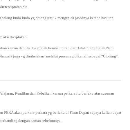
u terciptalah dia.
enghalang kuda-kuda yg datang untuk menginjak jasadnya kerana hasutan
m aku diciptakan.
kan zaman dahulu. Ini adalah kerana urutan dari Takdir terciptalah Nabi
anusia juga yg dirahsiakan) melalui proses yg dikenali sebagai “Cloning”.
lajaran, Keadilan dan Kebaikan kerana perkara itu berlaku atas susunan
ian PEKA akan perkara-perkara yg berlaku di Pintu Depan supaya kalian dapat
 berbanding dengan zaman sebelumnya.