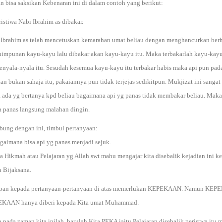
n bisa saksikan Kebenaran ini di dalam contoh yang berikut:
ristiwa Nabi Ibrahim as dibakar.
 Ibrahim as telah mencetuskan kemarahan umat beliau dengan menghancurkan berhala
 himpunan kayu-kayu lalu dibakar akan kayu-kayu itu. Maka terbakarlah kayu-kayu 
enyala-nyala itu. Sesudah kesemua kayu-kayu itu terbakar habis maka api pun pad
n bukan sahaja itu, pakaiannya pun tidak terjejas sedikitpun. Mukjizat ini sanga
 ada yg bertanya kpd beliau bagaimana api yg panas tidak membakar beliau. Maka 
sa panas langsung malahan dingin.
bung dengan ini, timbul pertanyaan:
gaimana bisa api yg panas menjadi sejuk.
a Hikmah atau Pelajaran yg Allah swt mahu mengajar kita disebalik kejadian ini ker
 Bijaksana.
pan kepada pertanyaan-pertanyaan di atas memerlukan KEPEKAAN. Namun KEPEKAA
KAAN hanya diberi kepada Kita umat Muhammad.
pada zaman kita inilah, barulah Kita PEKA iaitu Pelajaran disebalik peristwa itu 