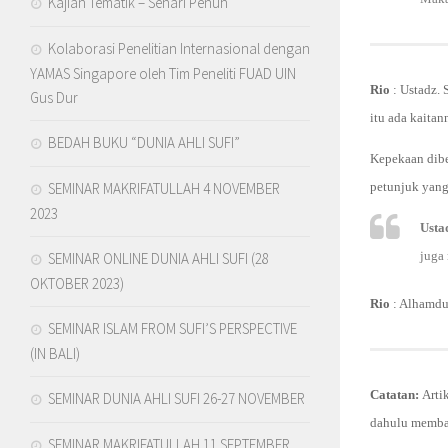
Kajian Tematik – Sehari Penuh
Kolaborasi Penelitian Internasional dengan
YAMAS Singapore oleh Tim Peneliti FUAD UIN
Rio
: Ustadz.
Gus Dur
itu ada kait
BEDAH BUKU “DUNIA AHLI SUFI”
Kepekaan dibe
petunjuk yang
SEMINAR MAKRIFATULLAH 4 NOVEMBER
2023
Usta
juga
SEMINAR ONLINE DUNIA AHLI SUFI (28
OKTOBER 2023)
Rio
: Alhamdul
SEMINAR ISLAM FROM SUFI’S PERSPECTIVE
(IN BALI)
Catatan:
Arti
SEMINAR DUNIA AHLI SUFI 26-27 NOVEMBER
dahulu memb
SEMINAR MAKRIFATULLAH 11 SEPTEMBER