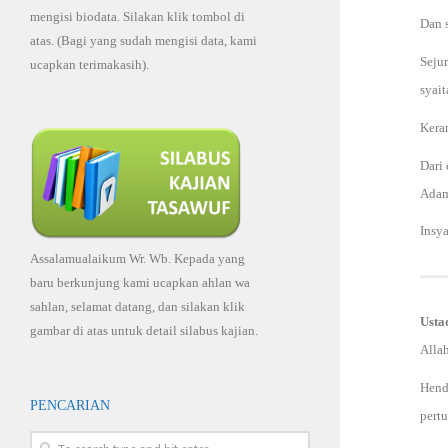
mengisi biodata. Silakan klik tombol di
Dan s
atas. (Bagi yang sudah mengisi data, kami
Seju
ucapkan terimakasih).
syait
Kera
Dari 
Adam
Insy
Assalamualaikum Wr. Wb. Kepada yang
baru berkunjung kami ucapkan ahlan wa
sahlan, selamat datang, dan silakan klik
Usta
gambar di atas untuk detail silabus kajian.
Alla
Henda
PENCARIAN
pert