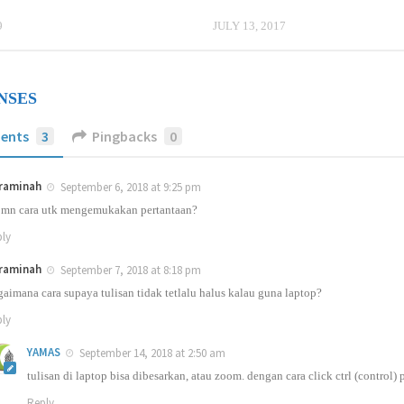
9
JULY 13, 2017
NSES
ents
3
Pingbacks
0
raminah
September 6, 2018 at 9:25 pm
 mn cara utk mengemukakan pertantaan?
ly
raminah
September 7, 2018 at 8:18 pm
aimana cara supaya tulisan tidak tetlalu halus kalau guna laptop?
ly
YAMAS
September 14, 2018 at 2:50 am
tulisan di laptop bisa dibesarkan, atau zoom. dengan cara click ctrl (control
Reply