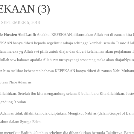
EKAAN (3)
·
SEPTEMBER 5, 2018
dz Hussien Abd Latiff:
Anakku, KEPEKAAN, dikurniakan Allah swt di zaman kit
KAAN hanya diberi kepada segelintir sahaja sehingga kembali semula Tasawuf Ja
lam mereka yg Allah swt pilih untuk diajar dan diberi kefahaman akan perjalanan 
ullah saw bahawa apabila Allah swt menyayangi seseorang maka akan diajarNya sesu
an bisa melihat kebenaran bahawa KEPEKAAN hanya diberi di zaman Nabi Muhamm
iptaan Nabi Adam as.
dilahirkan. Setelah ibu kita mengandung selama 9 bulan baru Kita dilahirkan. Jus
andung 9 bulan.
Adam as tidak dilahirkan, dia diciptakan. Mengikut Nabi as (dalam Gospel of Barn
 tahun dalam Syurga Eden.
n mengikut Hadith, 40 tahun sebelum dia dibangkitkan bermula Takdirnya. Berert