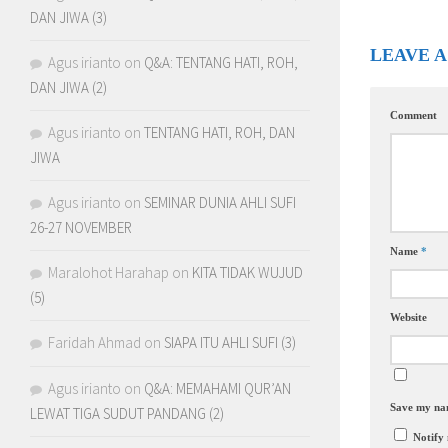
DAN JIWA (3)
LEAVE A
Agus irianto
on
Q&A: TENTANG HATI, ROH,
DAN JIWA (2)
Comment
Agus irianto
on
TENTANG HATI, ROH, DAN
JIWA
Agus irianto
on
SEMINAR DUNIA AHLI SUFI
26-27 NOVEMBER
Name
*
Maralohot Harahap
on
KITA TIDAK WUJUD
(5)
Website
Faridah Ahmad
on
SIAPA ITU AHLI SUFI (3)
Agus irianto
on
Q&A: MEMAHAMI QUR’AN
Save my nam
LEWAT TIGA SUDUT PANDANG (2)
Notify