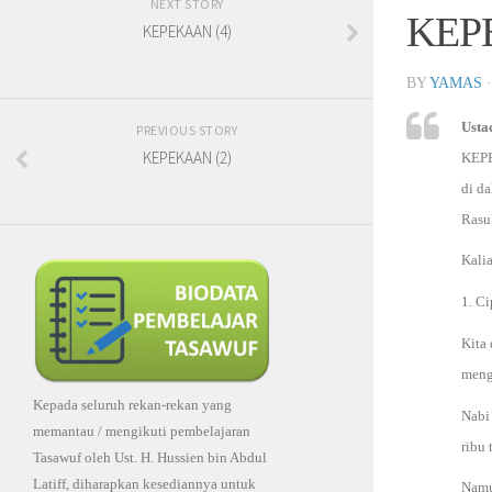
NEXT STORY
KEP
KEPEKAAN (4)
BY
YAMAS
Usta
PREVIOUS STORY
KEPEKAAN (2)
KEPE
di da
Rasul
Kali
1. C
Kita 
meng
Kepada seluruh rekan-rekan yang
Nabi 
memantau / mengikuti pembelajaran
ribu
Tasawuf oleh Ust. H. Hussien bin Abdul
Latiff, diharapkan kesediannya untuk
Namu