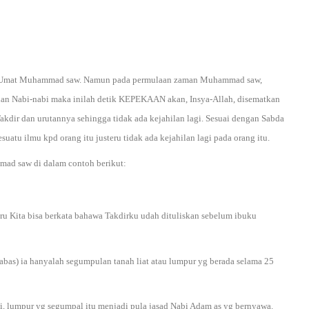
a Umat Muhammad saw. Namun pada permulaan zaman Muhammad saw,
lan Nabi-nabi maka inilah detik KEPEKAAN akan, Insya-Allah, disematkan
Takdir dan urutannya sehingga tidak ada kejahilan lagi. Sesuai dengan Sabda
atu ilmu kpd orang itu justeru tidak ada kejahilan lagi pada orang itu.
ad saw di dalam contoh berikut:
teru Kita bisa berkata bahawa Takdirku udah dituliskan sebelum ibuku
abas) ia hanyalah segumpulan tanah liat atau lumpur yg berada selama 25
i, lumpur yg segumpal itu menjadi pula jasad Nabi Adam as yg bernyawa.