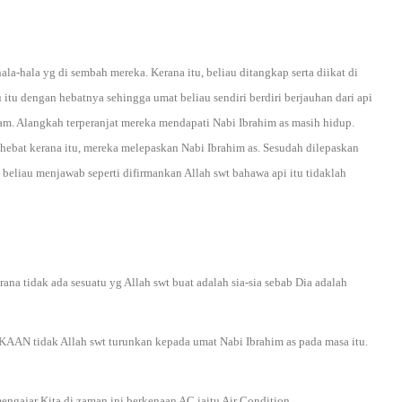
-hala yg di sembah mereka. Kerana itu, beliau ditangkap serta diikat di
itu dengan hebatnya sehingga umat beliau sendiri berdiri berjauhan dari api
am. Alangkah terperanjat mereka mendapati Nabi Ibrahim as masih hidup.
t hebat kerana itu, mereka melepaskan Nabi Ibrahim as. Sesudah dilepaskan
beliau menjawab seperti difirmankan Allah swt bahawa api itu tidaklah
ana tidak ada sesuatu yg Allah swt buat adalah sia-sia sebab Dia adalah
N tidak Allah swt turunkan kepada umat Nabi Ibrahim as pada masa itu.
mengajar Kita di zaman ini berkenaan AC iaitu Air Condition.