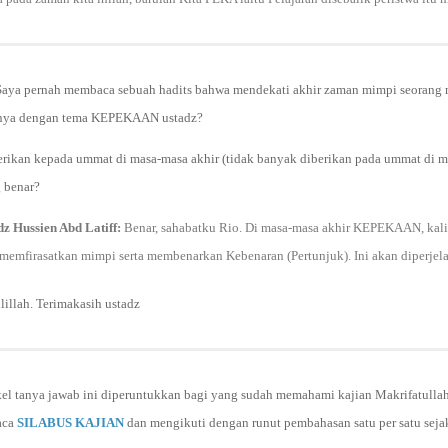
 Saya pernah membaca sebuah hadits bahwa mendekati akhir zaman mimpi seorang 
annya dengan tema KEPEKAAN ustadz?
rikan kepada ummat di masa-masa akhir (tidak banyak diberikan pada ummat di m
 benar?
dz Hussien Abd Latiff:
Benar, sahabatku Rio. Di masa-masa akhir KEPEKAAN, kalia
 memfirasatkan mimpi serta membenarkan Kebenaran (Pertunjuk). Ini akan diperjela
illah. Terimakasih ustadz
kel tanya jawab ini diperuntukkan bagi yang sudah memahami kajian Makrifatulla
aca
SILABUS KAJIAN
dan mengikuti dengan runut pembahasan satu per satu seja