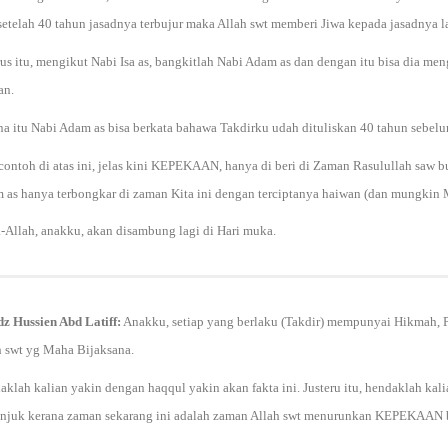
etelah 40 tahun jasadnya terbujur maka Allah swt memberi Jiwa kepada jasadnya lal
rus itu, mengikut Nabi Isa as, bangkitlah Nabi Adam as dan dengan itu bisa dia m
an.
na itu Nabi Adam as bisa berkata bahawa Takdirku udah dituliskan 40 tahun sebelu
contoh di atas ini, jelas kini KEPEKAAN, hanya di beri di Zaman Rasulullah saw bu
 as hanya terbongkar di zaman Kita ini dengan terciptanya haiwan (dan mungkin M
a-Allah, anakku, akan disambung lagi di Hari muka.
dz Hussien Abd Latiff:
Anakku, setiap yang berlaku (Takdir) mempunyai Hikmah, Pe
h swt yg Maha Bijaksana.
klah kalian yakin dengan haqqul yakin akan fakta ini. Justeru itu, hendaklah kal
unjuk kerana zaman sekarang ini adalah zaman Allah swt menurunkan KEPEKAAN