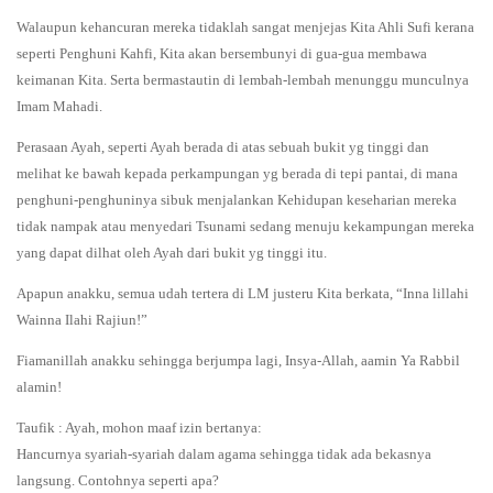
Walaupun kehancuran mereka tidaklah sangat menjejas Kita Ahli Sufi kerana
seperti Penghuni Kahfi, Kita akan bersembunyi di gua-gua membawa
keimanan Kita. Serta bermastautin di lembah-lembah menunggu munculnya
Imam Mahadi.
Perasaan Ayah, seperti Ayah berada di atas sebuah bukit yg tinggi dan
melihat ke bawah kepada perkampungan yg berada di tepi pantai, di mana
penghuni-penghuninya sibuk menjalankan Kehidupan keseharian mereka
tidak nampak atau menyedari Tsunami sedang menuju kekampungan mereka
yang dapat dilhat oleh Ayah dari bukit yg tinggi itu.
Apapun anakku, semua udah tertera di LM justeru Kita berkata, “Inna lillahi
Wainna Ilahi Rajiun!”
Fiamanillah anakku sehingga berjumpa lagi, Insya-Allah, aamin Ya Rabbil
alamin!
Taufik : Ayah, mohon maaf izin bertanya:
Hancurnya syariah-syariah dalam agama sehingga tidak ada bekasnya
langsung. Contohnya seperti apa?