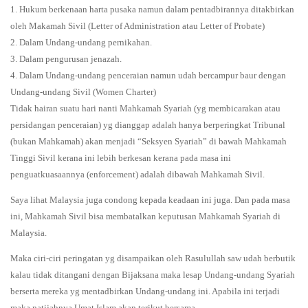
1. Hukum berkenaan harta pusaka namun dalam pentadbirannya ditakbirkan
oleh Makamah Sivil (Letter of Administration atau Letter of Probate)
2. Dalam Undang-undang pernikahan.
3. Dalam pengurusan jenazah.
4. Dalam Undang-undang penceraian namun udah bercampur baur dengan
Undang-undang Sivil (Women Charter)
Tidak hairan suatu hari nanti Mahkamah Syariah (yg membicarakan atau
persidangan penceraian) yg dianggap adalah hanya berperingkat Tribunal
(bukan Mahkamah) akan menjadi “Seksyen Syariah” di bawah Mahkamah
Tinggi Sivil kerana ini lebih berkesan kerana pada masa ini
penguatkuasaannya (enforcement) adalah dibawah Mahkamah Sivil.
Saya lihat Malaysia juga condong kepada keadaan ini juga. Dan pada masa
ini, Mahkamah Sivil bisa membatalkan keputusan Mahkamah Syariah di
Malaysia.
Maka ciri-ciri peringatan yg disampaikan oleh Rasulullah saw udah berbutik
kalau tidak ditangani dengan Bijaksana maka lesap Undang-undang Syariah
berserta mereka yg mentadbirkan Undang-undang ini. Apabila ini terjadi
maka natijahnya Umat Islam akan terikut bersama.