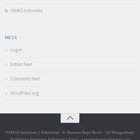
YAMAS Indonesia
META
Log in
Entries feed
Comments feed
WordPress.org
YAMAS-Indonesia || Sekretariat : Jl. Durenan Raya No 41 – 42 Mangunharjo
Tembalang Semarang, Indonesia || Email : yamasindonesia@gmail.com