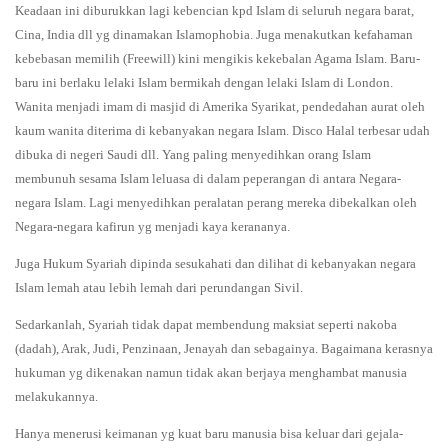
Keadaan ini diburukkan lagi kebencian kpd Islam di seluruh negara barat,
Cina, India dll yg dinamakan Islamophobia. Juga menakutkan kefahaman
kebebasan memilih (Freewill) kini mengikis kekebalan Agama Islam. Baru-
baru ini berlaku lelaki Islam bermikah dengan lelaki Islam di London.
Wanita menjadi imam di masjid di Amerika Syarikat, pendedahan aurat oleh
kaum wanita diterima di kebanyakan negara Islam. Disco Halal terbesar udah
dibuka di negeri Saudi dll. Yang paling menyedihkan orang Islam
membunuh sesama Islam leluasa di dalam peperangan di antara Negara-
negara Islam. Lagi menyedihkan peralatan perang mereka dibekalkan oleh
Negara-negara kafirun yg menjadi kaya kerananya.
Juga Hukum Syariah dipinda sesukahati dan dilihat di kebanyakan negara
Islam lemah atau lebih lemah dari perundangan Sivil.
Sedarkanlah, Syariah tidak dapat membendung maksiat seperti nakoba
(dadah), Arak, Judi, Penzinaan, Jenayah dan sebagainya. Bagaimana kerasnya
hukuman yg dikenakan namun tidak akan berjaya menghambat manusia
melakukannya.
Hanya menerusi keimanan yg kuat baru manusia bisa keluar dari gejala-