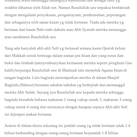
terdahulu sedia menunggu datangnya Rasulullah saw sebagai nabi yg
terakhir dihantar oleh Allah swt. Namun Rasulullah saw terpaksa berdakwah
dengan mengalami penyiksaan, penganiayaan, pembunuhan, peperangan
dan sebagainya oleh ramai kaum yg tidak beriman. Tiada ada mereka yg
beriman dari kaum Nabi-nabi dahulu atau Ahli Syariah mereka menunggu
atau membantu Rasulullah saw.
Yang ada hanyalah ahli-ahli Sufi yg bertawaf semasa kaum Quresh keluar
dari Makkah untuk berniaga dalam zaman pra Islam dan yang turun dari
bukit dan lembah (menyembunyikan keimanan mereka seperti penghuni Gua
kahfi) berjumpa Rasulullah saw di Madinah lalu memeluk Agama Islam di
tangan baginda. Lalu baginda menempatkan mereka di dalam Masjid
Baginda (Nabawi) bersama sahabat-sahabat yg berhijriah dan.memanggil
mereka Ahli Sufah. Sayang nya Rasulullah saw kepada mereka sehingga
baginda bersabda bahawa makanan 2 orang cukup untuk 3, makanan 3 orang
cukup untuk 4 orang dan seterusnya dengan harapan supaya Ahli-ahli Sufi
ini dijemput makan bersama.
Justeru di dalam dunia sekarang ini jumlah orang yg tidak beriman ialah 2.4
biliun berbanding dengan orang-orang beriman berjumlah 1.8 biliun.