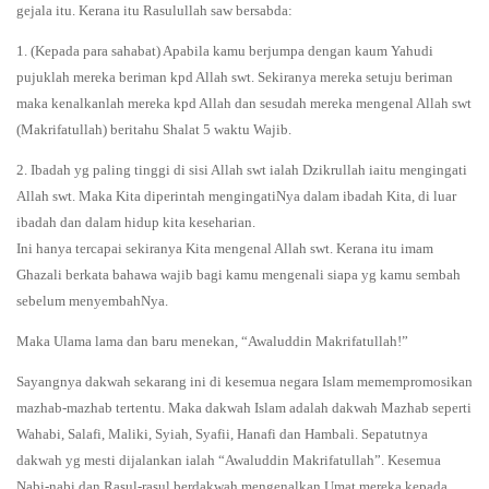
gejala itu. Kerana itu Rasulullah saw bersabda:
1. (Kepada para sahabat) Apabila kamu berjumpa dengan kaum Yahudi
pujuklah mereka beriman kpd Allah swt. Sekiranya mereka setuju beriman
maka kenalkanlah mereka kpd Allah dan sesudah mereka mengenal Allah swt
(Makrifatullah) beritahu Shalat 5 waktu Wajib.
2. Ibadah yg paling tinggi di sisi Allah swt ialah Dzikrullah iaitu mengingati
Allah swt. Maka Kita diperintah mengingatiNya dalam ibadah Kita, di luar
ibadah dan dalam hidup kita keseharian.
Ini hanya tercapai sekiranya Kita mengenal Allah swt. Kerana itu imam
Ghazali berkata bahawa wajib bagi kamu mengenali siapa yg kamu sembah
sebelum menyembahNya.
Maka Ulama lama dan baru menekan, “Awaluddin Makrifatullah!”
Sayangnya dakwah sekarang ini di kesemua negara Islam memempromosikan
mazhab-mazhab tertentu. Maka dakwah Islam adalah dakwah Mazhab seperti
Wahabi, Salafi, Maliki, Syiah, Syafii, Hanafi dan Hambali. Sepatutnya
dakwah yg mesti dijalankan ialah “Awaluddin Makrifatullah”. Kesemua
Nabi-nabi dan Rasul-rasul berdakwah mengenalkan Umat mereka kepada