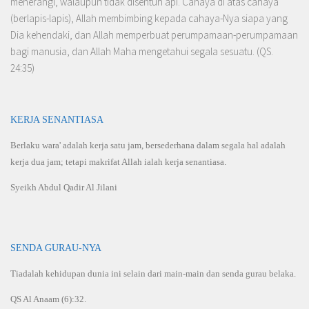
menerangi, walaupun tidak disentuh api. Cahaya di atas cahaya
(berlapis-lapis), Allah membimbing kepada cahaya-Nya siapa yang
Dia kehendaki, dan Allah memperbuat per­umpamaan-perumpamaan
bagi manusia, dan Allah Maha mengetahui segala sesuatu. (QS.
24:35)
KERJA SENANTIASA
Berlaku wara' adalah kerja satu jam, bersederhana dalam segala hal adalah
kerja dua jam; tetapi makrifat Allah ialah kerja senantiasa.
Syeikh Abdul Qadir Al Jilani
SENDA GURAU-NYA
Tiadalah kehidupan dunia ini selain dari main-main dan senda gurau belaka.
QS Al Anaam (6):32.