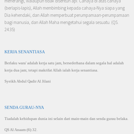
menerangi, walaupun tidak disentuh api. Cahaya di atas cahaya
(berlapis-lapis), Allah membimbing kepada cahaya-Nya siapa yang
Dia kehendaki, dan Allah memperbuat per­umpamaan-perumpamaan
bagi manusia, dan Allah Maha mengetahui segala sesuatu. (QS.
24:35)
KERJA SENANTIASA
Berlaku wara' adalah kerja satu jam, bersederhana dalam segala hal adalah
kerja dua jam; tetapi makrifat Allah ialah kerja senantiasa.
Syeikh Abdul Qadir Al Jilani
SENDA GURAU-NYA
Tiadalah kehidupan dunia ini selain dari main-main dan senda gurau belaka.
QS Al Anaam (6):32.