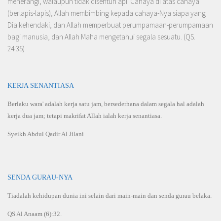
menerangi, walaupun tidak disentuh api. Cahaya di atas cahaya
(berlapis-lapis), Allah membimbing kepada cahaya-Nya siapa yang
Dia kehendaki, dan Allah memperbuat per­umpamaan-perumpamaan
bagi manusia, dan Allah Maha mengetahui segala sesuatu. (QS.
24:35)
KERJA SENANTIASA
Berlaku wara' adalah kerja satu jam, bersederhana dalam segala hal adalah
kerja dua jam; tetapi makrifat Allah ialah kerja senantiasa.
Syeikh Abdul Qadir Al Jilani
SENDA GURAU-NYA
Tiadalah kehidupan dunia ini selain dari main-main dan senda gurau belaka.
QS Al Anaam (6):32.