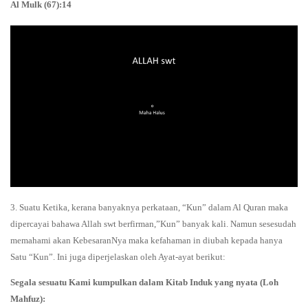
Al Mulk (67):14
3. Suatu Ketika, kerana banyaknya perkataan, “Kun” dalam Al Quran maka
dipercayai bahawa Allah swt berfirman,”Kun” banyak kali. Namun sesesudah
memahami akan KebesaranNya maka kefahaman in diubah kepada hanya
Satu “Kun”. Ini juga diperjelaskan oleh Ayat-ayat berikut:
Segala sesuatu Kami kumpulkan dalam Kitab Induk yang nyata (Loh
Mahfuz):