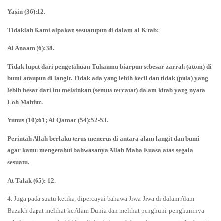
Yasin (36):12.
Tidaklah Kami alpakan sesuatupun di dalam al Kitab:
Al Anaam (6):38.
Tidak luput dari pengetahuan Tuhanmu biarpun sebesar zarrah (atom) di
bumi ataupun di langit. Tidak ada yang lebih kecil dan tidak (pula) yang
lebih besar dari itu melainkan (semua tercatat) dalam kitab yang nyata
Loh Mahfuz.
Yunus (10):61; Al Qamar (54):52-53.
Perintah Allah berlaku terus menerus di antara alam langit dan bumi
agar kamu mengetahui bahwasanya Allah Maha Kuasa atas segala
sesuatu.
At Talak (65): 12.
4. Juga pada suatu ketika, dipercayai bahawa Jiwa-Jiwa di dalam Alam
Bazakh dapat melihat ke Alam Dunia dan melihat penghuni-penghuninya