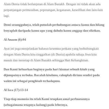
Alam Dunia tidak berlanjutan di Alam Bazakh. Dengan ini tidak akan ada
perpanjangan permusuhan, peperangan, keganasan, kesedihan dan lain-lain
lagi.
Demi sesungguhnya, telah putuslah perhubungan antara kamu dan hilang
lenyaplah daripada kamu apa yang dahulu kamu anggap dan sifatkan.
Al Anaam (6):94
Ayat ini juga menjelaskan bahawa kesemua perkara yang berhubungkait
dengan Alam Dunia kita tinggalkan (di Dunia) apabila sahaja Jiwa kita
masuk dan menetap di Alam Bazakh sehingga Hari Kebangkitan.
Dan Kami keluarkan baginya pada hari kiamat sebuah kitab yang
dijumpainya terbuka. Bacalah kitabmu, cukuplah dirimu sendiri pada
waktu ini sebagai penghisab terhadapmu.
Al Isra (17):13-14
Tiap-tiap manusia itu telah Kami tetapkan amal perbuatannya
(sebagaimana tetapnya kalung) pada lehernya.