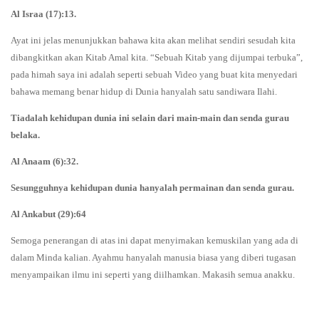
Al Israa (17):13.
Ayat ini jelas menunjukkan bahawa kita akan melihat sendiri sesudah kita
dibangkitkan akan Kitab Amal kita. “Sebuah Kitab yang dijumpai terbuka”,
pada himah saya ini adalah seperti sebuah Video yang buat kita menyedari
bahawa memang benar hidup di Dunia hanyalah satu sandiwara Ilahi.
Tiadalah kehidupan dunia ini selain dari main-main dan senda gurau
belaka.
Al Anaam (6):32.
Sesungguhnya kehidupan dunia hanyalah permainan dan senda gurau.
Al Ankabut (29):64
Semoga penerangan di atas ini dapat menyirnakan kemuskilan yang ada di
dalam Minda kalian. Ayahmu hanyalah manusia biasa yang diberi tugasan
menyampaikan ilmu ini seperti yang diilhamkan. Makasih semua anakku.