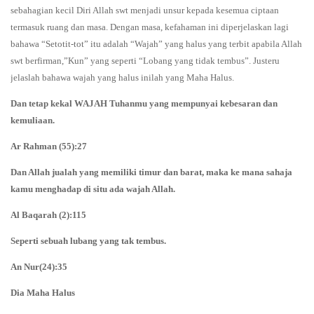
sebahagian kecil Diri Allah swt menjadi unsur kepada kesemua ciptaan
termasuk ruang dan masa. Dengan masa, kefahaman ini diperjelaskan lagi
bahawa “Setotit-tot” itu adalah “Wajah” yang halus yang terbit apabila Allah
swt berfirman,”Kun” yang seperti “Lobang yang tidak tembus”. Justeru
jelaslah bahawa wajah yang halus inilah yang Maha Halus.
Dan tetap kekal WAJAH Tuhanmu yang mempunyai kebesaran dan
kemuliaan.
Ar Rahman (55):27
Dan Allah jualah yang memiliki timur dan barat, maka ke mana sahaja
kamu menghadap di situ ada wajah Allah.
Al Baqarah (2):115
Seperti sebuah lubang yang tak tembus.
An Nur(24):35
Dia Maha Halus