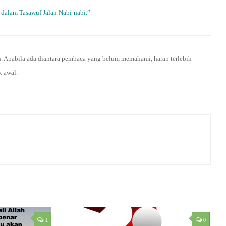
u dalam Tasawuf Jalan Nabi-nabi.”
h. Apabila ada diantara pembaca yang belum memahami, harap terlebih
k awal.
1
0