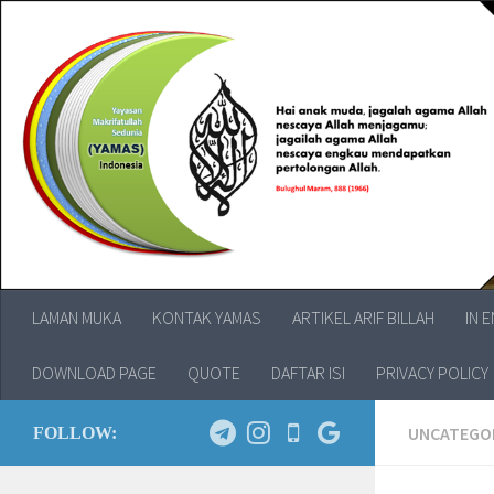
LAMAN MUKA
KONTAK YAMAS
ARTIKEL ARIF BILLAH
IN 
DOWNLOAD PAGE
QUOTE
DAFTAR ISI
PRIVACY POLICY
UNCATEGO
FOLLOW: