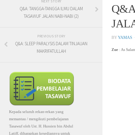
NEXT STORY
Q&A
Q&A: TANGGA-TANGGA ILMU DALAM
TASAWUF JALAN NABI-NABI (2)
JAL
PREVIOUS STORY
BY
YAMAS
Q&A: SLEEP PARALYSIS DALAM TINJAUAN
Zue
: As Sala
MAKRIFATULLAH
Kepada seluruh rekan-rekan yang
memantau / mengikuti pembelajaran
Tasawuf oleh Ust. H. Hussien bin Abdul
Latiff, diharapkan kesediannya untuk