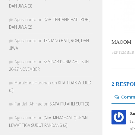
DAN JIWA (3)
Agus irianto
on
Q&A: TENTANG HATI, ROH,
DAN JIWA (2)
Agus irianto
on
TENTANG HATI, ROH, DAN
MAQOM
JIWA
SEPTEMBER 4
Agus irianto
on
SEMINAR DUNIA AHLI SUFI
26-27 NOVEMBER
Maralohot Harahap
on
KITA TIDAK WUJUD
2 RESPO
(5)
Comm
Faridah Ahmad
on
SIAPA ITU AHLI SUFI (3)
Da
Agus irianto
on
Q&A: MEMAHAMI QUR’AN
Ter
LEWAT TIGA SUDUT PANDANG (2)
Al