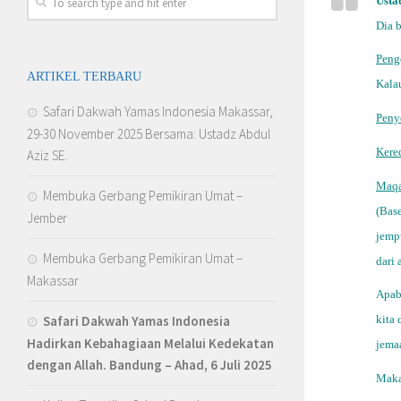
Usta
Dia 
Peng
ARTIKEL TERBARU
Kalau
Safari Dakwah Yamas Indonesia Makassar,
Peny
29-30 November 2025 Bersama: Ustadz Abdul
Kere
Aziz SE.
Maq
Membuka Gerbang Pemikiran Umat –
(Bas
Jember
jempu
Membuka Gerbang Pemikiran Umat –
dari
Makassar
Apab
Safari Dakwah Yamas Indonesia
kita
Hadirkan Kebahagiaan Melalui Kedekatan
jema
dengan Allah
. Bandung – Ahad, 6 Juli 2025
Maka 