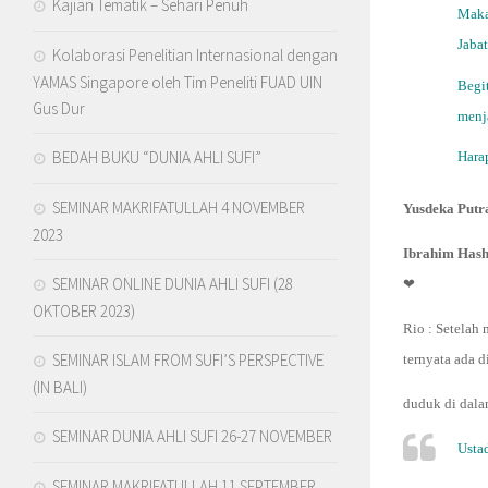
Kajian Tematik – Sehari Penuh
Maka 
Jaba
Kolaborasi Penelitian Internasional dengan
YAMAS Singapore oleh Tim Peneliti FUAD UIN
Begit
Gus Dur
menj
BEDAH BUKU “DUNIA AHLI SUFI”
Hara
SEMINAR MAKRIFATULLAH 4 NOVEMBER
Yusdeka Putr
2023
Ibrahim Has
SEMINAR ONLINE DUNIA AHLI SUFI (28
❤
OKTOBER 2023)
Rio
: Setelah 
SEMINAR ISLAM FROM SUFI’S PERSPECTIVE
ternyata ada 
(IN BALI)
duduk di dala
SEMINAR DUNIA AHLI SUFI 26-27 NOVEMBER
Usta
SEMINAR MAKRIFATULLAH 11 SEPTEMBER