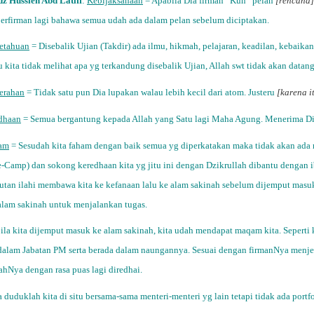
dz Hussien Abd Latiff
:
Kebijaksanaan
= Apabila Dia firman “Kun” pelan
[rencana]
berfirman lagi bahawa semua udah ada dalam pelan sebelum diciptakan.
etahuan
= Disebalik Ujian (Takdir) ada ilmu, hikmah, pelajaran, keadilan, kebaikan 
 kita tidak melihat apa yg terkandung disebalik Ujian, Allah swt tidak akan data
erahan
= Tidak satu pun Dia lupakan walau lebih kecil dari atom. Justeru
[karena i
dhaan
= Semua bergantung kepada Allah yang Satu lagi Maha Agung. Menerima Dia
am
= Sesudah kita faham dengan baik semua yg diperkatakan maka tidak akan ada m
e-Camp) dan sokong keredhaan kita yg jitu ini dengan Dzikrullah dibantu dengan 
tan ilahi membawa kita ke kefanaan lalu ke alam sakinah sebelum dijemput masuk. 
 alam sakinah untuk menjalankan tugas.
ila kita dijemput masuk ke alam sakinah, kita udah mendapat maqam kita. Seperti
 dalam Jabatan PM serta berada dalam naungannya. Sesuai dengan firmanNya menj
ahNya dengan rasa puas lagi diredhai.
duduklah kita di situ bersama-sama menteri-menteri yg lain tetapi tidak ada port