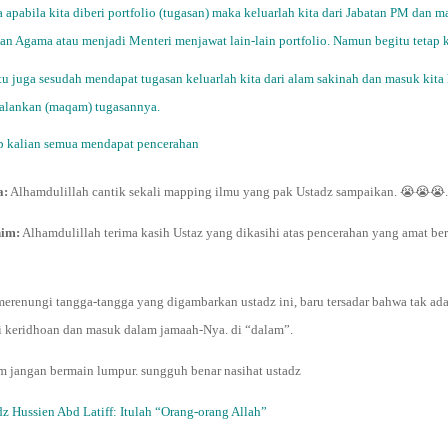
apabila kita diberi portfolio (tugasan) maka keluarlah kita dari Jabatan PM dan m
tan Agama atau menjadi Menteri menjawat lain-lain portfolio. Namun begitu tetap
u juga sesudah mendapat tugasan keluarlah kita dari alam sakinah dan masuk kita 
alankan (maqam) tugasannya.
p kalian semua mendapat pencerahan
a:
Alhamdulillah cantik sekali mapping ilmu yang pak Ustadz sampaikan. 😭😭😭
him:
Alhamdulillah terima kasih Ustaz yang dikasihi atas pencerahan yang amat be
merenungi tangga-tangga yang digambarkan ustadz ini, baru tersadar bahwa tak ada
di keridhoan dan masuk dalam jamaah-Nya. di “dalam”.
m jangan bermain lumpur. sungguh benar nasihat ustadz
dz Hussien Abd Latiff:
Itulah “Orang-orang Allah”