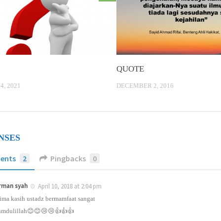
QUOTE
, 2021
DECEMBER 2, 2016
NSES
ents
2
Pingbacks
0
rman syah
April 10, 2018 at 2:04 pm
ima kasih ustadz bermamfaat sangat
hmdulillah😊😊😢😢👍👍👍