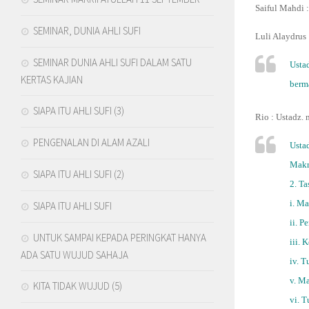
Saiful Mahdi
:
SEMINAR, DUNIA AHLI SUFI
Luli Alaydrus 
SEMINAR DUNIA AHLI SUFI DALAM SATU
Usta
KERTAS KAJIAN
berm
SIAPA ITU AHLI SUFI (3)
Rio
: Ustadz. 
PENGENALAN DI ALAM AZALI
Usta
Makri
SIAPA ITU AHLI SUFI (2)
2. Ta
i. Ma
SIAPA ITU AHLI SUFI
ii. 
UNTUK SAMPAI KEPADA PERINGKAT HANYA
iii. 
ADA SATU WUJUD SAHAJA
iv. T
v. M
KITA TIDAK WUJUD (5)
vi. 