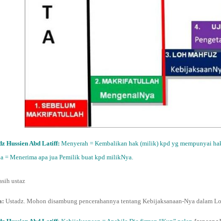
dz Hussien Abd Latiff:
Menyerah = Kembalikan hak (milik) kpd yg mempunyai hak 
a = Menerima apa jua Pemilik buat kpd milikNya.
asih ustaz
a:
Ustadz. Mohon disambung pencerahannya tentang Kebijaksanaan-Nya dalam Lo