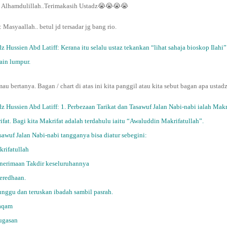
 Alhamdulillah..Terimakasih Ustadz😭😭😭😭
:
Masyaallah.. betul jd tersadar jg bang rio.
dz Hussien Abd Latiff:
Kerana itu selalu ustaz tekankan “lihat sahaja bioskop Ilahi”
ain lumpur.
mau bertanya. Bagan / chart di atas ini kita panggil atau kita sebut bagan apa usta
dz Hussien Abd Latiff:
1. Perbezaan Tarikat dan Tasawuf Jalan Nabi-nabi ialah Makr
fat. Bagi kita Makrifat adalah terdahulu iaitu “Awaluddin Makrifatullah”.
sawuf Jalan Nabi-nabi tangganya bisa diatur sebegini:
krifatullah
Penerimaan Takdir keseluruhannya
Keredhaan.
unggu dan teruskan ibadah sambil pasrah.
aqam
Tugasan