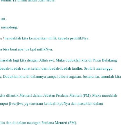
selama 12 biliun tahun udah sedia.
dll.
ng menolong.
tu]
hendaklah kita kembalikan milik kepada pemilikNya.
 bisa buat apa jua kpd milikNya.
asalah lagi kita dengan Allah swt. Maka duduklah kita di Pintu Belakang
ibadah-ibadah sunat selain dari ibadah-ibadah fardhu. Sembil menunggu
Duduklah kita di dalamnya sampai diberi tugasan. Justeru itu, turunlah kita
 kita dilantik Menteri dalam Jabatan Perdana Menteri (PM). Maka masuklah
emput jiwa-jiwa yg tenteram kembali kpdNya dan masuklah dalam
folio dan di dalam naungan Perdana Menteri (PM).