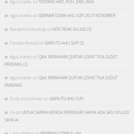
Agus irianto
on
TENTANG HATI, ROH, DAN JIWA
Agus irianto
on
SEMINAR DUNIA AHLI SUFI 26-27 NOVEMBER
Maralohot Harahap
on
KITA TIDAK WUJUD (5)
Faridah Ahmad
on
SIAPA ITU AHLI SUFI (3)
Agus irianto
on
Q&A: MEMAHAMI QUR’AN LEWAT TIGA SUDUT
PANDANG (2)
Agus irianto
on
Q&A: MEMAHAMI QUR’AN LEWAT TIGA SUDUT
PANDANG
Dody noorahman
on
SIAPA ITU AHLI SUFI
LN
on
UNTUK SAMPAI KEPADA PERINGKAT HANYA ADA SATU WUJUD
SAHAJA
Larno Ndeso
on
MEMBINA DZIKRULLAH