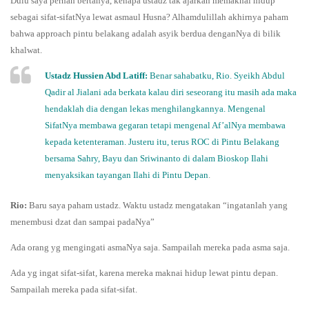
Dulu saya pernah bertanya, kenapa ustadz tak ajarkan memaknai hidup
sebagai sifat-sifatNya lewat asmaul Husna? Alhamdulillah akhirnya paham
bahwa approach pintu belakang adalah asyik berdua denganNya di bilik
khalwat.
Ustadz Hussien Abd Latiff:
Benar sahabatku, Rio. Syeikh Abdul
Qadir al Jialani ada berkata kalau diri seseorang itu masih ada maka
hendaklah dia dengan lekas menghilangkannya. Mengenal
SifatNya membawa gegaran tetapi mengenal Af’alNya membawa
kepada ketenteraman. Justeru itu, terus ROC di Pintu Belakang
bersama Sahry, Bayu dan Sriwinanto di dalam Bioskop Ilahi
menyaksikan tayangan Ilahi di Pintu Depan
.
Rio:
Baru saya paham ustadz. Waktu ustadz mengatakan “ingatanlah yang
menembusi dzat dan sampai padaNya”
Ada orang yg mengingati asmaNya saja. Sampailah mereka pada asma saja.
Ada yg ingat sifat-sifat, karena mereka maknai hidup lewat pintu depan.
Sampailah mereka pada sifat-sifat.