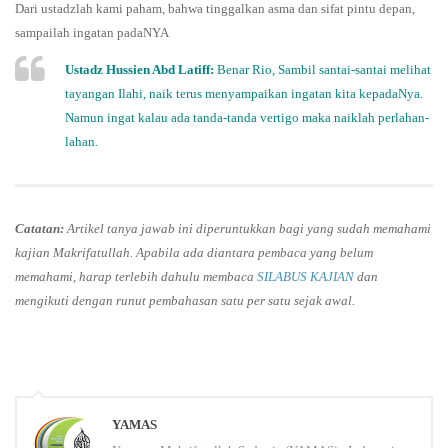
Dari ustadzlah kami paham, bahwa tinggalkan asma dan sifat pintu depan,
sampailah ingatan padaNYA
Ustadz Hussien Abd Latiff:
Benar Rio, Sambil santai-santai melihat
tayangan Ilahi, naik terus menyampaikan ingatan kita kepadaNya.
Namun ingat kalau ada tanda-tanda vertigo maka naiklah perlahan-
lahan.
Catatan:
Artikel tanya jawab ini diperuntukkan bagi yang sudah memahami
kajian Makrifatullah. Apabila ada diantara pembaca yang belum
memahami, harap terlebih dahulu membaca
SILABUS KAJIAN
dan
mengikuti dengan runut pembahasan satu per satu sejak awal.
YAMAS