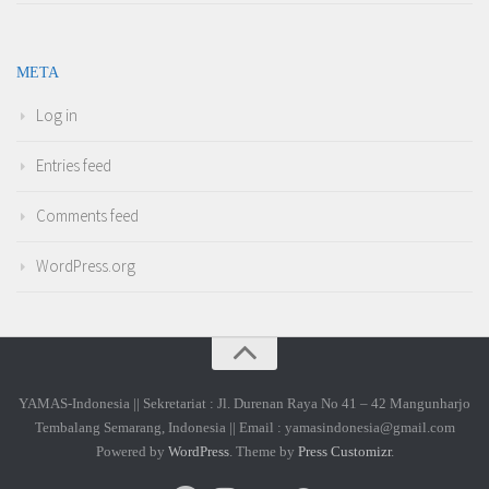
META
Log in
Entries feed
Comments feed
WordPress.org
YAMAS-Indonesia || Sekretariat : Jl. Durenan Raya No 41 – 42 Mangunharjo
Tembalang Semarang, Indonesia || Email : yamasindonesia@gmail.com
Powered by
WordPress
. Theme by
Press Customizr
.