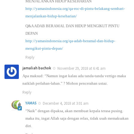
MENJALANKAN HIDUP KESEHARIAN
http://yamasindonesia.org/qa-roc-di-pintu-belakang-sembari-
menjalankan-hidup-keseharian/
Q&A ADAB BERAMAL DAN HIDUP MENGIKUT PINTU
DEPAN
http://yamasindonesia.org/qa-adab-beramal-dan-hidup-
mengikut-pintu-depan/
Reply
jamaliah bachok
November 29, 2018 at 6:41 am
Apa maksud: “Namun ingat kalau ada tanda-tanda vertigo maka
naiklah perlahan-lahan.” ? Mohon pencerahan ustaz.
Reply
YAMAS
December 4, 2018 at 3:01 am
“Naik” dengan dipaksa, akan membuat kepala terasa pusing.
maka itu, ingat Allah saja dengan relax, tidak usah memaksakan
diri.