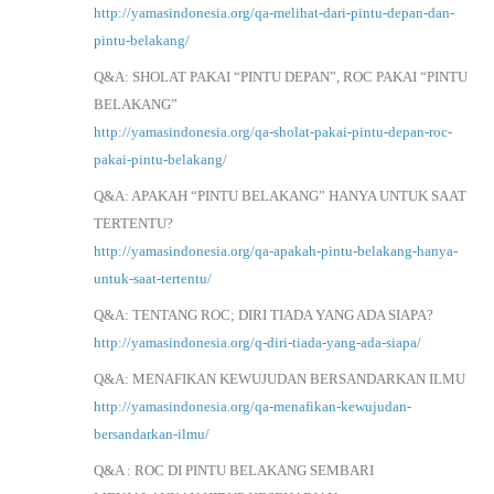
http://yamasindonesia.org/qa-melihat-dari-pintu-depan-dan-
pintu-belakang/
Q&A: SHOLAT PAKAI “PINTU DEPAN”, ROC PAKAI “PINTU
BELAKANG”
http://yamasindonesia.org/qa-sholat-pakai-pintu-depan-roc-
pakai-pintu-belakang/
Q&A: APAKAH “PINTU BELAKANG” HANYA UNTUK SAAT
TERTENTU?
http://yamasindonesia.org/qa-apakah-pintu-belakang-hanya-
untuk-saat-tertentu/
Q&A: TENTANG ROC; DIRI TIADA YANG ADA SIAPA?
http://yamasindonesia.org/q-diri-tiada-yang-ada-siapa/
Q&A: MENAFIKAN KEWUJUDAN BERSANDARKAN ILMU
http://yamasindonesia.org/qa-menafikan-kewujudan-
bersandarkan-ilmu/
Q&A : ROC DI PINTU BELAKANG SEMBARI