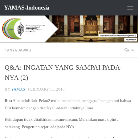
YAMAS-Indonesia
TANYA JAWAB
4
Q&A: INGATAN YANG SAMPAI PADA-
NYA (2)
BY
YAMAS
·
FEBRUARY 11, 2018
Rio:
Alhamdulillah. Pelan2 mulai memahami, mengapa “mengetahui bahwa
DIA bermain dengan dzatNya” adalah induknya Ilmu.
Kehidupan tidak ditafsirkan macam-macam. Melainkan masuk pintu
belakang. Pengertian sejati ada pada NYA.